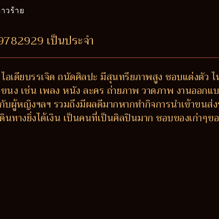
าวร้าย
49782929 เป็นประจำ
 ไอเดียบรรเจิด ถนัดศิลปะ มีสุนทรียภาพสูง ชอบแต่งตัว ไ
กแขนง เช่น เพลง หนัง ละคร ถ่ายภาพ วาดภาพ งานออกแบบ-ต
วกับผู้หญิงฯลฯ รวมถึงมีผลดีมากหากทำกิจการนำเข้าขนส่ง
งเดินทางยิ่งได้เงิน เป็นคนที่เป็นศิลปินมาก ชอบของเก่าๆข