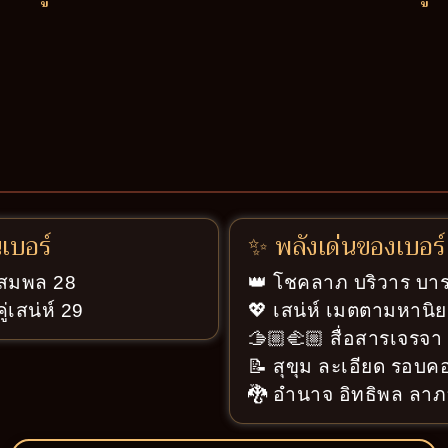
นเบอร์
✨ พลังเด่นของเบอร์
ู่สมพล 28
👑 โชคลาภ บริวาร บารม
่เสน่ห์ 29
💖 เสน่ห์ เมตตามหานิย
🫱🏼‍🫲🏼 สื่อสารเจรจ
📝 สุขุม ละเอียด รอบค
🐉 อำนาจ อิทธิพล ลาภ