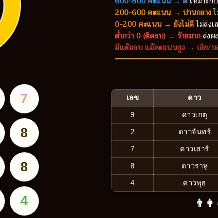
600-800 คะแนน → ดี
เหมาะกับ
200-600 คะแนน → ปานกลาง
ไ
0-200 คะแนน → ยังไม่ดี
ไม่ส่งเส
ต่ำกว่า 0 (ติดลบ) → ร้ายมาก
ส่งผล
มีแต้มลบ แม้คะแนนสูง → เสีย/บ
7
เลข
ดาว
9
ดาวเกตุ
8
2
ดาวจันทร์
7
ดาวเสาร์
8
8
ดาวราหู
4
ดาวพุธ
4
👨‍👩