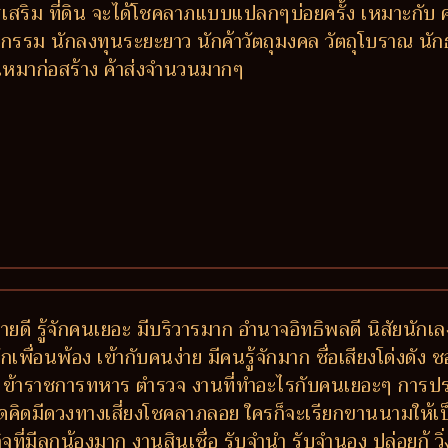
ริม ที่ดิน จะได้โชคลาภแบบแปลกๆบ่อยครั้ง เหมาะกับ คอม
รรม นักลงทุนระยะยาว นักค้าวัตถุมงคล วัตถุโบราณ นักธุ
ับเหมาก่อสร้าง ค้าส่งจำนวนมากๆ
ายดี รู้จักคนเยอะ มีบริวารมาก อำนาจอิทธิพลดี นิสัยนัก
่อนพ้อง เข้ากับคนง่าย มีคนรู้จักมาก ชื่อเสียงโด่งดัง ช
ข้าราชการทหาร ตำรวจ งานที่ทำอะไรกับคนเยอะๆ การประ
ิดมีดวงทางเสี่ยงโชคลาภลอย ใครก็จะเรียกขานนามให้เป็น เฮีย
ี่มีลูกน้องมาก งานสินเชื่อ รับจำนำ รับจำนอง ปล่อยกู้ วิ่