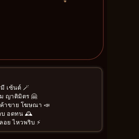
ี เซ้นต์ 🪄
ม ญาติมิตร 🤗
า ค้าขาย โฆษณา 📣
อบ อดทน 🕰️
ลอย ไหวพริบ ⚡