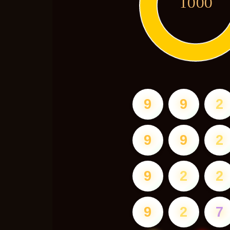
1000
9
9
2
9
9
2
9
2
2
9
2
7