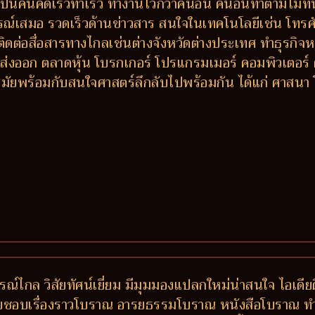
ป็นคนคิดเร็วทำเร็ว ทำงานไวกว่าคนอื่น คนอื่นทำตามไม่ท
รณ์เสมอ รวดเร็วด้านข่าวสาร สนใจในเทคโนโลยีเช่น โทรศัพ
ติดต่อสื่อสารทางไกลเช่นต่างจังหวัดต่างประเทศ ทำธุรกิจหร
ส่งออก ตลาดหุ้น โบรกเกอร์ โปรแกรมเมอร์ คอมพิวเตอร์
ัยพร้อมกับสนใจศาสตร์ลึกลับไปพร้อมกัน ได้แก่ ศาสนา 
ไกล วิสัยทัศน์เยี่ยม มีมุมมองแปลกใหม่น่าสนใจ ไอเดียด
บชอบเรื่องราวโบราณ อารยธรรมโบราณ หนังสือโบราณ ทำมา