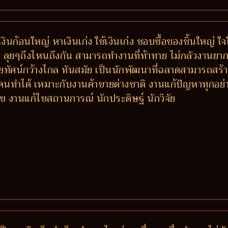
งินก้อนใหญ่ หาเงินเก่ง ใช้เงินเก่ง ชอบซื้อของชิ้นใหญ่ ใ
บ ลุยๆถึงไหนถึงกัน สามารถทำงานที่ท้าทาย ไม่กลัวงานยาก เ
สัยทัศน์กว้างไกล ทันสมัย เป็นนักพัฒนาที่ฉลาดสามารถสร้า
้อยคนทำได้ เหมาะกับงานค้าขายต่างชาติ งานแก้ปัญหาทุกอย่
แก้ไข งานแก้ไขสถานการณ์ นักประดิษฐ์ นักวิจัย