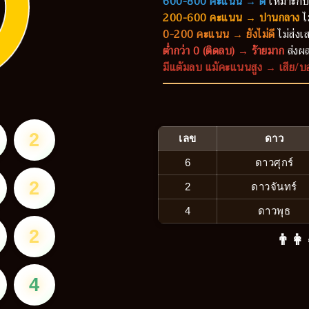
600-800 คะแนน → ดี
เหมาะกับ
200-600 คะแนน → ปานกลาง
ไ
0-200 คะแนน → ยังไม่ดี
ไม่ส่งเส
ต่ำกว่า 0 (ติดลบ) → ร้ายมาก
ส่งผล
มีแต้มลบ แม้คะแนนสูง → เสีย/บ
2
เลข
ดาว
6
ดาวศุกร์
2
2
ดาวจันทร์
4
ดาวพุธ
2
👨‍👩
4