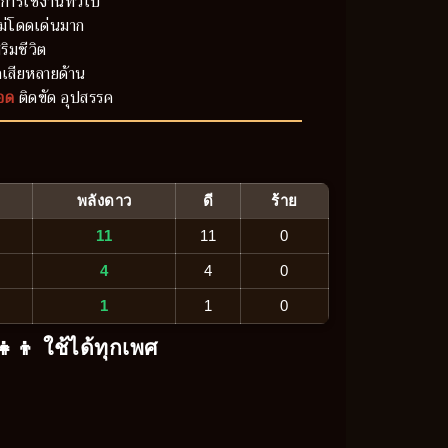
การใช้งานทั่วไป
ม่โดดเด่นมาก
ริมชีวิต
เสียหลายด้าน
อด
ติดขัด อุปสรรค
พลังดาว
ดี
ร้าย
11
11
0
4
4
0
1
1
0
‍👧‍👦 ใช้ได้ทุกเพศ