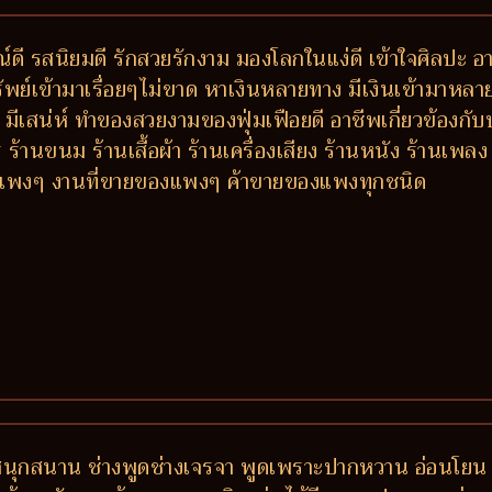
ดี รสนิยมดี รักสวยรักงาม มองโลกในแง่ดี เข้าใจศิลปะ อา
พย์เข้ามาเรื่อยๆไม่ขาด หาเงินหลายทาง มีเงินเข้ามาหล
ตัว มีเสน่ห์ ทำของสวยงามของฟุ่มเฟือยดี อาชีพเกี่ยวข้องกั
้านขนม ร้านเสื้อผ้า ร้านเครื่องเสียง ร้านหนัง ร้านเพ
ารแพงๆ งานที่ขายของแพงๆ ค้าขายของแพงทุกชนิด
 สนุกสนาน ช่างพูดช่างเจรจา พูดเพราะปากหวาน อ่อนโยน 