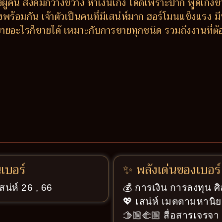
ักของผู้คน สังคมกว้างขวาง หาเงินเก่ง ได้ดีเพราะปาก พูดเก่
พร้อมกัน เจ้าตัวเป็นคนที่มีเสน่ห์มาก ฮอร์โมนแข็งแรง
ายอะไรก็ขายได้ เหมาะกับการขายทุกชนิด รวมถึงงานที่ต้อง
นเบอร์
✨ พลังเด่นของเบอร์
สน่ห์ 26 , 66
💰 การเงิน การลงทุน ศ
💖 เสน่ห์ เมตตามหานิย
🫱🏼‍🫲🏼 สื่อสารเจรจ