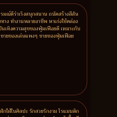
รมณ์ดีร่าเริงสนุกสนาน ถนัดสร้างสีสัน
ายทาง ทำงานหลายอาชีพ หาเก่งใช้คล่อง
บบันเทิงความสุขของฟุ่มเฟือยดี เหมาะกับ
ลง ขายของเล่นแพงๆ ขายของฟุ่มเฟือย
ฝักใฝ่ในศิลปะ รักสวยรักงาม โรแมนติก