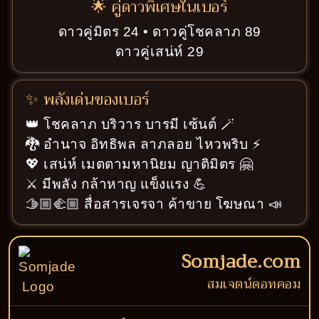
🌟 คู่ดาวพิเศษในเบอร์
ดาวคู่มิตร 24 • ดาวคู่โชคลาภ 89
ดาวคู่เสน่ห์ 29
✨ พลังเด่นของเบอร์
👑 โชคลาภ บริวาร บารมี เซ้นต์ 🪄
🐉 อำนาจ อิทธิพล ลาภลอย ไหวพริบ ⚡
💖 เสน่ห์ เมตตามหานิยม ญาติมิตร 🤗
⚔️ มีพลัง กล้าหาญ แข็งแรง 💪
🫱🏼‍🫲🏼 สื่อสารเจรจา ค้าขาย โฆษณา 📣
Somjade.com
สมเจตน์ดอทคอม