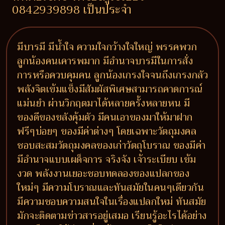
0842939898 เป็นประจำ
มีบารมี มีน้ำใจ ความใจกว้างใจใหญ่ พรรคพวก
ลูกน้องคนเคารพมาก มีอำนาจบารมีในการสั่ง
การหรือควบคุมคน ลูกน้องเกรงใจจนถึงเกรงกลัว
พลังจิตเข้มแข็งมีสัมผัสพิเศษสามารถคาดการณ์
แม่นยำ ผ่านวิกฤตมาได้หลายครั้งหลายหน มี
ของดีของขลังคุ้มตัว มีคนเอาของมาให้มาฝาก
ฟรีๆบ่อยๆ ของมีค่าต่างๆ โดยเฉพาะวัตถุมงคล
ชอบสะสมวัตถุมงคลของเก่าวัตถุโบราณ ของมีค่า
มีอำนาจแบบเผด็จการ จริงจัง เจ้าระเบียบ เข้ม
งวด พลังงานเยอะชอบทดลองของแปลกของ
ใหม่ๆ มีความโบราณและทันสมัยในคนๆเดียวกัน
มีความชอบความสนใจในเรื่องแปลกใหม่ ทันสมัย
มักจะติดตามข่าวสารอยู่เสมอ เรียนรู้อะไรได้อย่าง