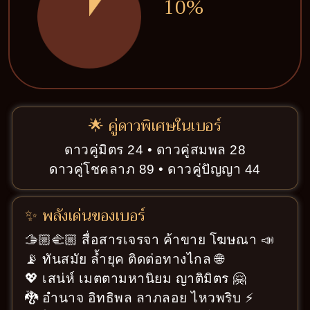
10%
🌟 คู่ดาวพิเศษในเบอร์
ดาวคู่มิตร 24 • ดาวคู่สมพล 28
ดาวคู่โชคลาภ 89 • ดาวคู่ปัญญา 44
✨ พลังเด่นของเบอร์
🫱🏼‍🫲🏼 สื่อสารเจรจา ค้าขาย โฆษณา 📣
📡 ทันสมัย ล้ำยุค ติดต่อทางไกล 🌐
💖 เสน่ห์ เมตตามหานิยม ญาติมิตร 🤗
🐉 อำนาจ อิทธิพล ลาภลอย ไหวพริบ ⚡