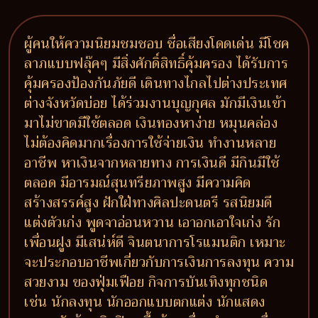
ผู้คนให้ความนิยมชมชอบ ชื่อเสียงโดดเด่น มีโชค
ลาภแบบฟลุ๊คๆ มีสิ่งศักดิ์สิทธิ์คุ้มครอง ได้รับการ
คุ้มครองป้องกันภัยดี เดินทางไกลไปต่างประเทศ
ต่างจังหวัดบ่อย ได้ร่วมงานบุญกุศล มักมีเงินเข้า
มาไม่ขาดมีใช้ตลอด เงินทองหาง่าย หมุนคล่อง
ไม่ต้องคิดมากเรื่องการใช้จ่ายเงิน ทำงานหลาย
อาชีพ หาเงินจากหลายทาง การเงินดี มีกินมีใช้
ตลอด มีอารมณ์สุนทรียภาพสูง มีความคิด
สร้างสรรค์สูง ฝักใฝ่ทางศิลปะดนตรี รสนิยมดี
แต่งตัวเก่ง พูดจาอ่อนหวาน เอาอกเอาใจเก่ง รัก
เพื่อนฝูง มีเสน่ห์ดี จินตนาการโรแมนติก เหมาะ
จะประกอบอาชีพเกี่ยวกับการเงินการลงทุน ความ
สวยงาม ของฟุ่มเฟือย กิจการบันเทิงทุกชนิด
เช่น นักลงทุน นักออกแบบตกแต่ง นักแสดง