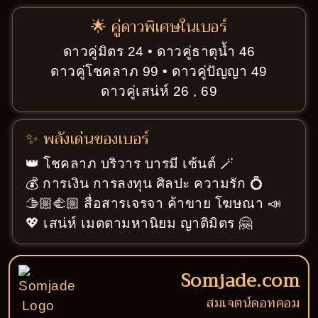
🌟 คู่ดาวพิเศษในเบอร์
ดาวคู่มิตร 24 • ดาวคู่ธาตุน้ำ 46
ดาวคู่โชคลาภ 99 • ดาวคู่ปัญญา 49
ดาวคู่เสน่ห์ 26 , 69
✨ พลังเด่นของเบอร์
👑 โชคลาภ บริวาร บารมี เซ้นต์ 🪄
💰 การเงิน การลงทุน ศิลปะ ความรัก 💍
🫱🏼‍🫲🏼 สื่อสารเจรจา ค้าขาย โฆษณา 📣
💖 เสน่ห์ เมตตามหานิยม ญาติมิตร 🤗
Somjade.com
สมเจตน์ดอทคอม