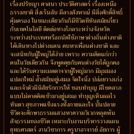
เรื่องปรัชญา ศาสนา ประวัติศาสตร์ เรื่องเหนือ
ธรรมชาติ สิ่งเร้นลับ มีลางสังหรณ์ มีสิ่งศักดิ์สิทธิ์
คุ้มครอง ในขณะเดียวกันก็มีชีวิตทีทันสมัยเกี่ยว
กับเทคโนโลยี ติดต่อทางไกลระหว่างจังหวัด
ระหว่างประเทศหรือถนัดใช้ภาษาต่างถิ่นต่างชาติ
ได้เดินทางไปต่างแดน คบหาเพื่อนต่างชาติ และ
จะสนิทกับผู้ใหญ่ได้ง่าย เพราะ ความคิดแก่กว่า
คนในวัยเดียวกัน จึงพูดคุยกับคนต่างวัยได้ถูกคอ
และได้รับความเมตตาจากผู้ใหญ่มาก มีมุมมอง
แปลกใหม่ ล้ำสมัยอยู่เสมอ จิตใจนิ่ง ปล่อยวางเก่ง
และเจ้าตัวมีนิสัยรักการให้ ชอบทำบุญ มีโชคลาภ
แบบไม่คาดคิดเข้ามาอยู่เสมอ ทำบุญเห็นผลไว
ทันตา สุขภาพแข็งแรงทั้งกายและใจ บั้นปลาย
ชีวิตจะศึกษาธรรมแสวงหาความวิเวกหลุดพ้น
สัจธรรมของชีวิต เหมาะกับงานบริหารวางแผน
ยุทธศาสตร์ งานวิชาการ ครูบาอาจารย์ อัยการ ผู้