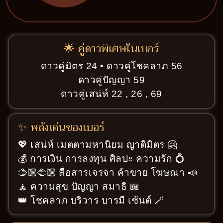
🌟 คู่ดาวพิเศษในเบอร์
ดาวคู่มิตร 24 • ดาวคู่โชคลาภ 56
ดาวคู่ปัญญา 59
ดาวคู่เสน่ห์ 22 , 26 , 69
✨ พลังเด่นของเบอร์
💖 เสน่ห์ เมตตามหานิยม ญาติมิตร 🤗
💰 การเงิน การลงทุน ศิลปะ ความรัก 💍
🫱🏼‍🫲🏼 สื่อสารเจรจา ค้าขาย โฆษณา 📣
🧘 ความสุข ปัญญา สมาธิ 📖
👑 โชคลาภ บริวาร บารมี เซ้นต์ 🪄