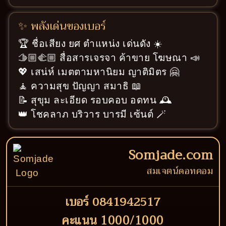
✨ พลังเด่นของเบอร์
🏆 ชื่อเสียง ยศ ตำแหน่ง เด่นดัง ☀️
🫱🏼‍🫲🏼 สื่อสารเจรจา ค้าขาย โฆษณา 📣
💖 เสน่ห์ เมตตามหานิยม ญาติมิตร 🤗
🧘 ความสุข ปัญญา สมาธิ 📖
📝 สุขุม ละเอียด รอบคอบ อดทน 🕰️
👑 โชคลาภ บริวาร บารมี เซ้นต์ 🪄
Somjade.com
สมเจตน์ดอทคอม
เบอร์ 0841942517
คะแนน 1000/1000