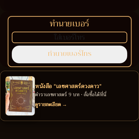
ทำนายเบอร์
หนังสือ “เลขศาสตร์ดวงดาว”
ตำราเลขศาสตร์ 9 บท • สั่งซื้อได้ที่นี่
ดูรายละเอียด →