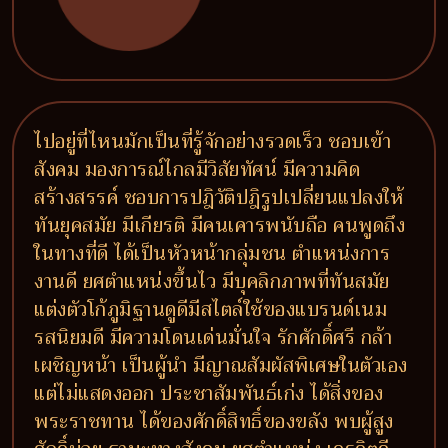
ไปอยู่ที่ไหนมักเป็นที่รู้จักอย่างรวดเร็ว ชอบเข้า
สังคม มองการณ์ไกลมีวิสัยทัศน์ มีความคิด
สร้างสรรค์ ชอบการปฎิวัติปฎิรูปเปลี่ยนแปลงให้
ทันยุคสมัย มีเกียรติ มีคนเคารพนับถือ คนพูดถึง
ในทางที่ดี ได้เป็นหัวหน้ากลุ่มชน ตำแหน่งการ
งานดี ยศตำแหน่งขึ้นไว มีบุคลิกภาพที่ทันสมัย
แต่งตัวโก้ภูมิฐานดูดีมีสไตล์ใช้ของแบรนด์เนม
รสนิยมดี มีความโดนเด่นมั่นใจ รักศักดิ์ศรี กล้า
เผชิญหน้า เป็นผู้นำ มีญาณสัมผัสพิเศษในตัวเอง
แต่ไม่แสดงออก ประชาสัมพันธ์เก่ง ได้สิ่งของ
พระราชทาน ได้ของศักดิ์สิทธิ์ของขลัง พบผู้สูง