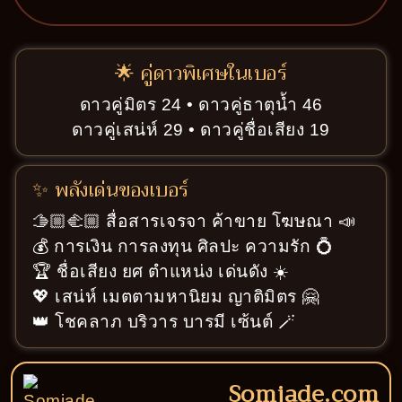
🌟 คู่ดาวพิเศษในเบอร์
ดาวคู่มิตร 24 • ดาวคู่ธาตุน้ำ 46
ดาวคู่เสน่ห์ 29 • ดาวคู่ชื่อเสียง 19
✨ พลังเด่นของเบอร์
🫱🏼‍🫲🏼 สื่อสารเจรจา ค้าขาย โฆษณา 📣
💰 การเงิน การลงทุน ศิลปะ ความรัก 💍
🏆 ชื่อเสียง ยศ ตำแหน่ง เด่นดัง ☀️
💖 เสน่ห์ เมตตามหานิยม ญาติมิตร 🤗
👑 โชคลาภ บริวาร บารมี เซ้นต์ 🪄
Somjade.com