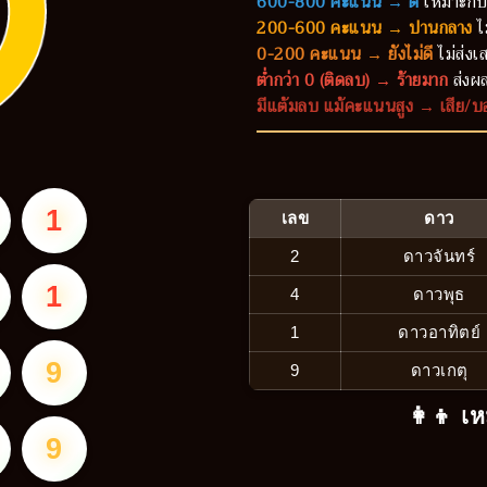
600-800 คะแนน → ดี
เหมาะกับ
200-600 คะแนน → ปานกลาง
ไ
0-200 คะแนน → ยังไม่ดี
ไม่ส่งเส
ต่ำกว่า 0 (ติดลบ) → ร้ายมาก
ส่งผล
มีแต้มลบ แม้คะแนนสูง → เสีย/บ
1
เลข
ดาว
2
ดาวจันทร์
1
4
ดาวพุธ
1
ดาวอาทิตย์
9
9
ดาวเกตุ
👩‍👦 เห
9