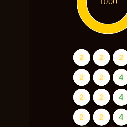
1000
2
2
2
2
2
4
2
2
4
2
2
4