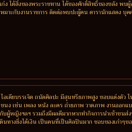
่ง ได้สิ่งของพระราชทาน ได้ของศักดิ์สิทธิ์ของขลัง พบผู
ี เหมาะกับงานราชการ ติดต่อพบปะผู้คน ดารานักแสดง บุคค
 ไอเดียบรรเจิด ถนัดศิลปะ มีสุนทรียภาพสูง ชอบแต่งตัว ไ
กแขนง เช่น เพลง หนัง ละคร ถ่ายภาพ วาดภาพ งานออกแบบ-ต
วกับผู้หญิงฯลฯ รวมถึงมีผลดีมากหากทำกิจการนำเข้าขนส่ง
งเดินทางยิ่งได้เงิน เป็นคนที่เป็นศิลปินมาก ชอบของเก่าๆข