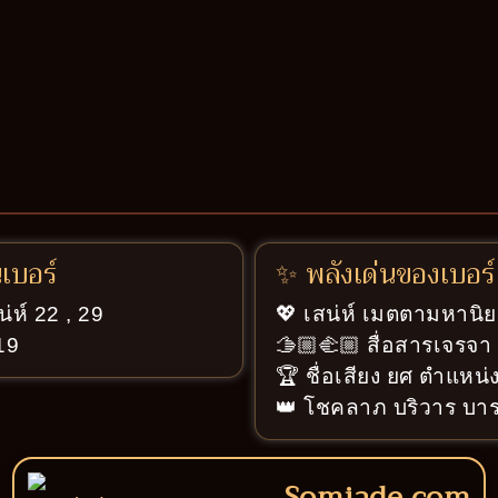
นเบอร์
✨ พลังเด่นของเบอร์
น่ห์ 22 , 29
💖 เสน่ห์ เมตตามหานิย
 19
🫱🏼‍🫲🏼 สื่อสารเจรจ
🏆 ชื่อเสียง ยศ ตำแหน่ง
👑 โชคลาภ บริวาร บารม
Somjade.com