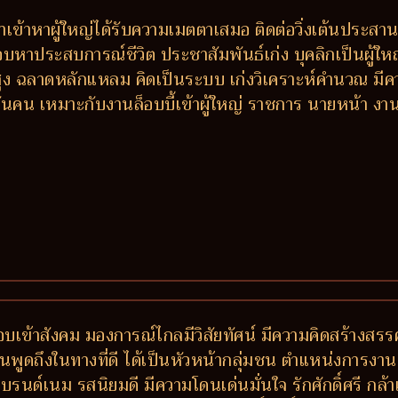
 ถ้าเข้าหาผู้ใหญ่ได้รับความเมตตาเสมอ ติดต่อวิ่งเต้นประสา
ชอบหาประสบการณ์ชีวิต ประชาสัมพันธ์เก่ง บุคลิกเป็นผู้ให
สูง ฉลาดหลักแหลม คิดเป็นระบบ เก่งวิเคราะห์คำนวณ มีคว
ันคน เหมาะกับงานล็อบบี้เข้าผู้ใหญ่ ราชการ นายหน้า งานที
็ว ชอบเข้าสังคม มองการณ์ไกลมีวิสัยทัศน์ มีความคิดสร้างสร
คนพูดถึงในทางที่ดี ได้เป็นหัวหน้ากลุ่มชน ตำแหน่งการงานด
งแบรนด์เนม รสนิยมดี มีความโดนเด่นมั่นใจ รักศักดิ์ศรี กล