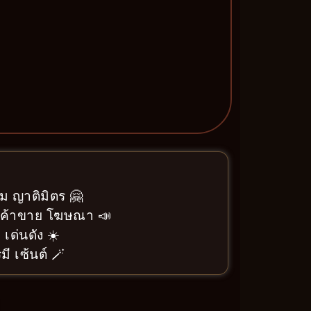
ม ญาติมิตร 🤗
า ค้าขาย โฆษณา 📣
 เด่นดัง ☀️
ี เซ้นต์ 🪄