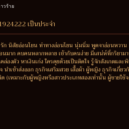
าวร้าย
41924222 เป็นประจำ
ัก นิสัยอ่อนโยน ท่าทางอ่อนโยน นุ่มนิ่ม พูดจาอ่อนหวาน ช่า
พื่อนมาก คบคนหลากหลาย เข้ากับคนง่าย มีเสน่ห์ที่กริยามา
องตัว หาเงินเก่ง ใครคุยด้วยเป็นติดใจ รู้จักสังเกตและพิ
 นำเข้าส่งออก ธุรกิจเสริมสวย เสื้อผ้า ผู้หญิง ธุรกิจเกี่
เหมาะกับผู้หญิงหรือสาวประเภทสองเท่านั้น ผู้ชายใช้จะต