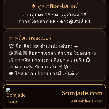
🌟 คู่ดาวพิเศษในเบอร์
ดาวคู่มิตร 15 • ดาวคู่สมพล 16
ดาวคู่โชคลาภ 56 • ดาวคู่เสน่ห์ 69
✨ พลังเด่นของเบอร์
🏆 ชื่อเสียง ยศ ตำแหน่ง เด่นดัง ☀️
🫱🏼‍🫲🏼 สื่อสารเจรจา ค้าขาย โฆษณา 📣
💰 การเงิน การลงทุน ศิลปะ ความรัก 💍
🧘 ความสุข ปัญญา สมาธิ 📖
👑 โชคลาภ บริวาร บารมี เซ้นต์ 🪄
Somjade.com
สมเจตน์ดอทคอม