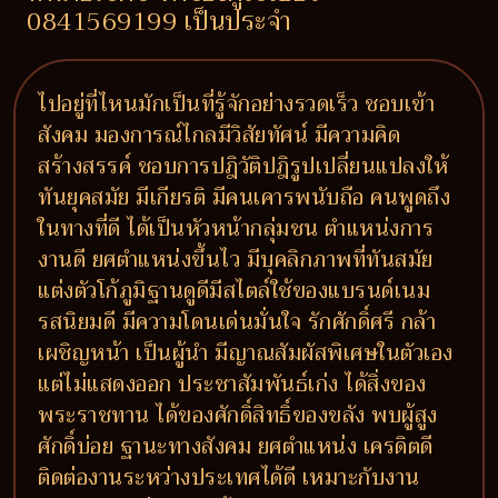
0841569199 เป็นประจำ
ไปอยู่ที่ไหนมักเป็นที่รู้จักอย่างรวดเร็ว ชอบเข้า
สังคม มองการณ์ไกลมีวิสัยทัศน์ มีความคิด
สร้างสรรค์ ชอบการปฎิวัติปฎิรูปเปลี่ยนแปลงให้
ทันยุคสมัย มีเกียรติ มีคนเคารพนับถือ คนพูดถึง
ในทางที่ดี ได้เป็นหัวหน้ากลุ่มชน ตำแหน่งการ
งานดี ยศตำแหน่งขึ้นไว มีบุคลิกภาพที่ทันสมัย
แต่งตัวโก้ภูมิฐานดูดีมีสไตล์ใช้ของแบรนด์เนม
รสนิยมดี มีความโดนเด่นมั่นใจ รักศักดิ์ศรี กล้า
เผชิญหน้า เป็นผู้นำ มีญาณสัมผัสพิเศษในตัวเอง
แต่ไม่แสดงออก ประชาสัมพันธ์เก่ง ได้สิ่งของ
พระราชทาน ได้ของศักดิ์สิทธิ์ของขลัง พบผู้สูง
ศักดิ์บ่อย ฐานะทางสังคม ยศตำแหน่ง เครดิตดี
ติดต่องานระหว่างประเทศได้ดี เหมาะกับงาน