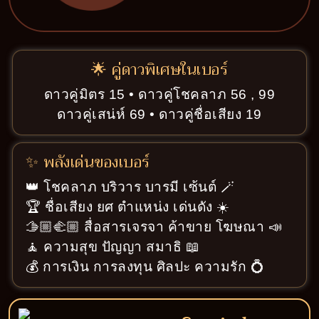
🌟 คู่ดาวพิเศษในเบอร์
ดาวคู่มิตร 15 • ดาวคู่โชคลาภ 56 , 99
ดาวคู่เสน่ห์ 69 • ดาวคู่ชื่อเสียง 19
✨ พลังเด่นของเบอร์
👑 โชคลาภ บริวาร บารมี เซ้นต์ 🪄
🏆 ชื่อเสียง ยศ ตำแหน่ง เด่นดัง ☀️
🫱🏼‍🫲🏼 สื่อสารเจรจา ค้าขาย โฆษณา 📣
🧘 ความสุข ปัญญา สมาธิ 📖
💰 การเงิน การลงทุน ศิลปะ ความรัก 💍