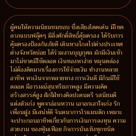
ผู้คนให้ความนิยมชมชอบ ชื่อเสียงโดดเด่น มีโชค
ลาภแบบฟลุ๊คๆ มีสิ่งศักดิ์สิทธิ์คุ้มครอง ได้รับการ
คุ้มครองป้องกันภัยดี เดินทางไกลไปต่างประเทศ
ต่างจังหวัดบ่อย ได้ร่วมงานบุญกุศล มักมีเงินเข้า
มาไม่ขาดมีใช้ตลอด เงินทองหาง่าย หมุนคล่อง
ไม่ต้องคิดมากเรื่องการใช้จ่ายเงิน ทำงานหลาย
อาชีพ หาเงินจากหลายทาง การเงินดี มีกินมีใช้
ตลอด มีอารมณ์สุนทรียภาพสูง มีความคิด
สร้างสรรค์สูง ฝักใฝ่ทางศิลปะดนตรี รสนิยมดี
แต่งตัวเก่ง พูดจาอ่อนหวาน เอาอกเอาใจเก่ง รัก
เพื่อนฝูง มีเสน่ห์ดี จินตนาการโรแมนติก เหมาะ
จะประกอบอาชีพเกี่ยวกับการเงินการลงทุน ความ
สวยงาม ของฟุ่มเฟือย กิจการบันเทิงทุกชนิด