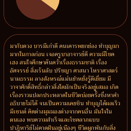
มากับดวง บารมีเก่าดี คนเคารพยกย่อง ทำบุญมา
มากในกาลก่อน เจอครูบาอาจารย์ดี ความมีโชค
เฮง สนใจศึกษาค้นคว้าเรื่องธรรมชาติ เรื่อง
อัศจรรย์ สิ่งเร้นลับ ปรัชญา ศาสนา โหราศาสตร์
นามธรรม ลางสังหรณ์แม่นยำหยั่งรู้ดีเยี่ยม มี
วาจาศักดิ์สิทธิ์กล่าวสิ่งใดมักเป็นจริงอยู่เสมอ เกิด
เรื่องราวแปลกประหลาดในชีวิตบ่อยครั้งซึ่งหาคำ
อธิบายไม่ได้ จนเป็นความเคยชิน ทำบุญได้ผลเร็ว
มีเซนต์ คิดต่างมุมมองต่างจากคนอื่น มันใจใน
ตนเอง พบความสำเร็จและโชคลาภแบบ
ปาฏิหาริย์ไม่คาดฝันอยู่เนืองๆ ชีวิตผูกพันกับสิ่ง