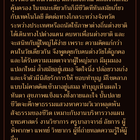
คุ้มครอง ในขณะเดียวกันก็มีชีวิตทีทันสมัยเกี่ยว
กับเทคโนโลยี ติดต่อทางไกลระหว่างจังหวัด
ระหว่างประเทศหรือถนัดใช้ภาษาต่างถิ่นต่างชาติ
ได้เดินทางไปต่างแดน คบหาเพื่อนต่างชาติ และ
จะสนิทกับผู้ใหญ่ได้ง่าย เพราะ ความคิดแก่กว่า
คนในวัยเดียวกัน จึงพูดคุยกับคนต่างวัยได้ถูกคอ
และได้รับความเมตตาจากผู้ใหญ่มาก มีมุมมอง
แปลกใหม่ ล้ำสมัยอยู่เสมอ จิตใจนิ่ง ปล่อยวางเก่ง
และเจ้าตัวมีนิสัยรักการให้ ชอบทำบุญ มีโชคลาภ
แบบไม่คาดคิดเข้ามาอยู่เสมอ ทำบุญเห็นผลไว
ทันตา สุขภาพแข็งแรงทั้งกายและใจ บั้นปลาย
ชีวิตจะศึกษาธรรมแสวงหาความวิเวกหลุดพ้น
สัจธรรมของชีวิต เหมาะกับงานบริหารวางแผน
ยุทธศาสตร์ งานวิชาการ ครูบาอาจารย์ อัยการ ผู้
พิพากษา แพทย์ วิทยากร ผู้ที่ถ่ายทอดความรู้ให้ผู้
อื่น