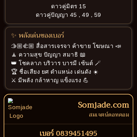
ดาวคู่มิตร 15
ดาวคู่ปัญญา 45 , 49 , 59
✨ พลังเด่นของเบอร์
🫱🏼‍🫲🏼 สื่อสารเจรจา ค้าขาย โฆษณา 📣
🧘 ความสุข ปัญญา สมาธิ 📖
👑 โชคลาภ บริวาร บารมี เซ้นต์ 🪄
🏆 ชื่อเสียง ยศ ตำแหน่ง เด่นดัง ☀️
⚔️ มีพลัง กล้าหาญ แข็งแรง 💪
Somjade.com
สมเจตน์ดอทคอม
เบอร์ 0839451495