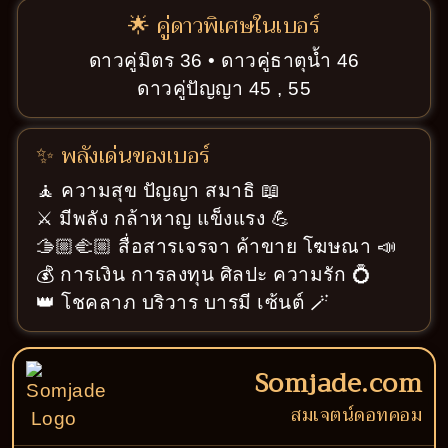
🌟 คู่ดาวพิเศษในเบอร์
ดาวคู่มิตร 36 • ดาวคู่ธาตุน้ำ 46
ดาวคู่ปัญญา 45 , 55
✨ พลังเด่นของเบอร์
🧘 ความสุข ปัญญา สมาธิ 📖
⚔️ มีพลัง กล้าหาญ แข็งแรง 💪
🫱🏼‍🫲🏼 สื่อสารเจรจา ค้าขาย โฆษณา 📣
💰 การเงิน การลงทุน ศิลปะ ความรัก 💍
👑 โชคลาภ บริวาร บารมี เซ้นต์ 🪄
Somjade.com
สมเจตน์ดอทคอม