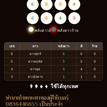
6
5
5
4
6
5
4
3
พลังดาวดี
พลังดาวร้าย
เลข
ดาว
พลังดาว
ดี
ร้าย
6
ดาวศุกร์
6
6
0
5
ดาวพฤหัส
5
5
0
4
ดาวพุธ
4
4
0
3
ดาวอังคาร
1
1
0
👨‍👩‍👧‍👦 ใช้ได้ทุกเพศ
ทำนายโชคชะตาของผู้ใช้เบอร์
0836446655 เป็นประจำ