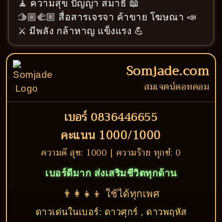
🧘 ความสุข ปัญญา สมาธิ 📖
🫱🏼‍🫲🏼 สื่อสารเจรจา ค้าขาย โฆษณา 📣
⚔️ มีพลัง กล้าหาญ แข็งแรง 💪
Somjade.com
สมเจตน์ดอทคอม
เบอร์ 0836446655
คะแนน 1000/1000
ความดี สุข: 1000 | ความร้าย ทุกข์: 0
เบอร์ดีมาก ส่งเสริมชีวิตทุกด้าน
👨‍👩‍👧‍👦 ใช้ได้ทุกเพศ
ดาวเด่นในเบอร์: ดาวศุกร์ , ดาวพฤหัส