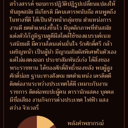
สร้างสรรค์ ชอบการปฎิวัติปฎิรูปเปลี่ยนแปลงให้
ทันยุคสมัย มีเกียรติ มีคนเคารพนับถือ คนพูดถึง
ในทางที่ดี ได้เป็นหัวหน้ากลุ่มชน ตำแหน่งการ
งานดี ยศตำแหน่งขึ้นไว มีบุคลิกภาพที่ทันสมัย
แต่งตัวโก้ภูมิฐานดูดีมีสไตล์ใช้ของแบรนด์เนม
รสนิยมดี มีความโดนเด่นมั่นใจ รักศักดิ์ศรี กล้า
เผชิญหน้า เป็นผู้นำ มีญาณสัมผัสพิเศษในตัวเอง
แต่ไม่แสดงออก ประชาสัมพันธ์เก่ง ได้สิ่งของ
พระราชทาน ได้ของศักดิ์สิทธิ์ของขลัง พบผู้สูง
ศักดิ์บ่อย ฐานะทางสังคม ยศตำแหน่ง เครดิตดี
ติดต่องานระหว่างประเทศได้ดี เหมาะกับงาน
ราชการ ติดต่อพบปะผู้คน ดารานักแสดง บุคคล
มีชื่อเสียง งานกิจการต่างประเทศ ไฟฟ้า แสง
สว่าง จิวเวลรี่
พลังคำพยากรณ์