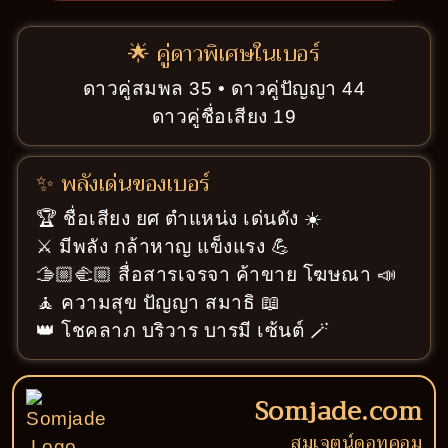
🌟 คู่ดาวพิเศษในเบอร์
ดาวคู่สมพล 35 • ดาวคู่ปัญญา 44
ดาวคู่ชื่อเสียง 19
✨ พลังเด่นของเบอร์
🏆 ชื่อเสียง ยศ ตำแหน่ง เด่นดัง ☀️
⚔️ มีพลัง กล้าหาญ แข็งแรง 💪
🫱🏼‍🫲🏼 สื่อสารเจรจา ค้าขาย โฆษณา 📣
🧘 ความสุข ปัญญา สมาธิ 📖
👑 โชคลาภ บริวาร บารมี เซ้นต์ 🪄
Somjade.com
สมเจตน์ดอทคอม