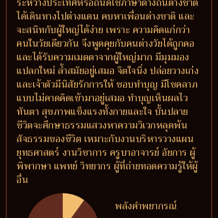
ระหว่างประเทศหรือถนัดใช้ภาษาต่างถิ่นต่างชาติ
ได้เดินทางไปต่างแดน คบหาเพื่อนต่างชาติ และ
จะสนิทกับผู้ใหญ่ได้ง่าย เพราะ ความคิดแก่กว่า
คนในวัยเดียวกัน จึงพูดคุยกับคนต่างวัยได้ถูกคอ
และได้รับความเมตตาจากผู้ใหญ่มาก มีมุมมอง
แปลกใหม่ ล้ำสมัยอยู่เสมอ จิตใจนิ่ง ปล่อยวางเก่ง
และเจ้าตัวมีนิสัยรักการให้ ชอบทำบุญ มีโชคลาภ
แบบไม่คาดคิดเข้ามาอยู่เสมอ ทำบุญเห็นผลไว
ทันตา สุขภาพแข็งแรงทั้งกายและใจ บั้นปลาย
ชีวิตจะศึกษาธรรมแสวงหาความวิเวกหลุดพ้น
สัจธรรมของชีวิต เหมาะกับงานบริหารวางแผน
ยุทธศาสตร์ งานวิชาการ ครูบาอาจารย์ อัยการ ผู้
พิพากษา แพทย์ วิทยากร ผู้ที่ถ่ายทอดความรู้ให้ผู้
อื่น
พลังคำพยากรณ์