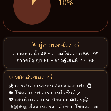
10%
🌟 คู่ดาวพิเศษในเบอร์
ดาวคู่ธาตุน้ำ 46 • ดาวคู่โชคลาภ 56 , 99
ดาวคู่ปัญญา 59 • ดาวคู่เสน่ห์ 29 , 66
✨ พลังเด่นของเบอร์
💰 การเงิน การลงทุน ศิลปะ ความรัก 💍
👑 โชคลาภ บริวาร บารมี เซ้นต์ 🪄
💖 เสน่ห์ เมตตามหานิยม ญาติมิตร 🤗
🫱🏼‍🫲🏼 สื่อสารเจรจา ค้าขาย โฆษณา 📣