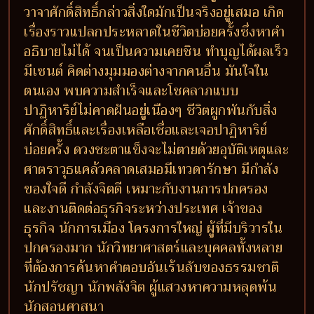
วาจาศักดิ์สิทธิ์กล่าวสิ่งใดมักเป็นจริงอยู่เสมอ เกิด
เรื่องราวแปลกประหลาดในชีวิตบ่อยครั้งซึ่งหาคำ
อธิบายไม่ได้ จนเป็นความเคยชิน ทำบุญได้ผลเร็ว
มีเซนต์ คิดต่างมุมมองต่างจากคนอื่น มันใจใน
ตนเอง พบความสำเร็จและโชคลาภแบบ
ปาฏิหาริย์ไม่คาดฝันอยู่เนืองๆ ชีวิตผูกพันกับสิ่ง
ศักดิ์สิทธิ์และเรื่องเหลือเชื่อและเจอปาฏิหาริย์
บ่อยครั้ง ดวงชะตาแข็งจะไม่ตายด้วยอุบัติเหตุและ
ศาตราวุธแคล้วคลาดเสมอมีเทวดารักษา มีกำลัง
ของใจดี กำลังจิตดี เหมาะกับงานการปกครอง
และงานติดต่อธุรกิจระหว่างประเทศ เจ้าของ
ธุรกิจ นักการเมือง โครงการใหญ่ ผู้ที่มีบริวารใน
ปกครองมาก นักวิทยาศาสตร์และบุคคลทั้งหลาย
ที่ต้องการค้นหาคำตอบอันเร้นลับของธรรมชาติ
นักปรัชญา นักพลังจิต ผู้แสวงหาความหลุดพ้น
นักสอนศาสนา