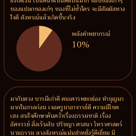
ยิ่งได้เงิน เป็นคนที่เป็นศิลปินมาก ชอบของเก่าๆ
ของแปลกของเก๋ๆ ของที่ไม่ซ้ำใคร จะมีสัมผัสทาง
ใจดี สังหรณ์แล้วเกิดขึ้นจริง
พลังคำพยากรณ์
10%
มากับดวง บารมีเก่าดี คนเคารพยกย่อง ทำบุญมา
มากในกาลก่อน เจอครูบาอาจารย์ดี ความมีโชค
เฮง สนใจศึกษาค้นคว้าเรื่องธรรมชาติ เรื่อง
อัศจรรย์ สิ่งเร้นลับ ปรัชญา ศาสนา โหราศาสตร์
นามธรรม ลางสังหรณ์แม่นยำหยั่งรู้ดีเยี่ยม มี