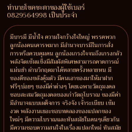
ทำนายโชคชะตาของผู้ใช้เบอร์
0829564998 เป็นประจำ
มีบารมี มีน้ำใจ ความใจกว้างใจใหญ่ พรรคพวก
ลูกน้องคนเคารพมาก มีอำนาจบารมีในการสั่ง
การหรือควบคุมคน ลูกน้องเกรงใจจนถึงเกรงกลัว
พลังจิตเข้มแข็งมีสัมผัสพิเศษสามารถคาดการณ์
แม่นยำ ผ่านวิกฤตมาได้หลายครั้งหลายหน มี
ของดีของขลังคุ้มตัว มีคนเอาของมาให้มาฝาก
ฟรีๆบ่อยๆ ของมีค่าต่างๆ โดยเฉพาะวัตถุมงคล
ชอบสะสมวัตถุมงคลของเก่าวัตถุโบราณ ของมีค่า
มีอำนาจแบบเผด็จการ จริงจัง เจ้าระเบียบ เข้ม
งวด พลังงานเยอะชอบทดลองของแปลกของ
ใหม่ๆ มีความโบราณและทันสมัยในคนๆเดียวกัน
มีความชอบความสนใจในเรื่องแปลกใหม่ ทันสมัย