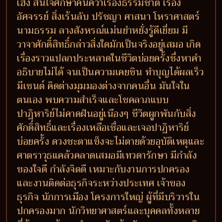
เฮง สนใจศึกษาค้นคว้าเรื่องธรรมชาติ เรื่อง
อัศจรรย์ สิ่งเร้นลับ ปรัชญา ศาสนา โหราศาสตร์
นามธรรม ลางสังหรณ์แม่นยำหยั่งรู้ดีเยี่ยม มี
วาจาศักดิ์สิทธิ์กล่าวสิ่งใดมักเป็นจริงอยู่เสมอ เกิด
เรื่องราวแปลกประหลาดในชีวิตบ่อยครั้งซึ่งหาคำ
อธิบายไม่ได้ จนเป็นความเคยชิน ทำบุญได้ผลเร็ว
มีเซนต์ คิดต่างมุมมองต่างจากคนอื่น มันใจใน
ตนเอง พบความสำเร็จและโชคลาภแบบ
ปาฏิหาริย์ไม่คาดฝันอยู่เนืองๆ ชีวิตผูกพันกับสิ่ง
ศักดิ์สิทธิ์และเรื่องเหลือเชื่อและเจอปาฏิหาริย์
บ่อยครั้ง ดวงชะตาแข็งจะไม่ตายด้วยอุบัติเหตุและ
ศาตราวุธแคล้วคลาดเสมอมีเทวดารักษา มีกำลัง
ของใจดี กำลังจิตดี เหมาะกับงานการปกครอง
และงานติดต่อธุรกิจระหว่างประเทศ เจ้าของ
ธุรกิจ นักการเมือง โครงการใหญ่ ผู้ที่มีบริวารใน
ปกครองมาก นักวิทยาศาสตร์และบุคคลทั้งหลาย