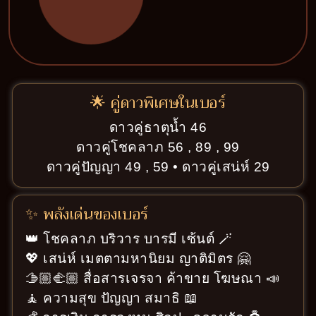
🌟 คู่ดาวพิเศษในเบอร์
ดาวคู่ธาตุน้ำ 46
ดาวคู่โชคลาภ 56 , 89 , 99
ดาวคู่ปัญญา 49 , 59 • ดาวคู่เสน่ห์ 29
✨ พลังเด่นของเบอร์
👑 โชคลาภ บริวาร บารมี เซ้นต์ 🪄
💖 เสน่ห์ เมตตามหานิยม ญาติมิตร 🤗
🫱🏼‍🫲🏼 สื่อสารเจรจา ค้าขาย โฆษณา 📣
🧘 ความสุข ปัญญา สมาธิ 📖