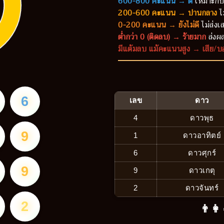
600-800 คะแนน → ดี
เหมาะกับ
200-600 คะแนน → ปานกลาง
ไ
0-200 คะแนน → ยังไม่ดี
ไม่ส่งเส
ต่ำกว่า 0 (ติดลบ) → ร้ายมาก
ส่งผล
มีแต้มลบ แม้คะแนนสูง → เสีย/บ
6
เลข
ดาว
4
ดาวพุธ
9
1
ดาวอาทิตย์
6
ดาวศุกร์
9
9
ดาวเกตุ
2
ดาวจันทร์
2
👨‍👩