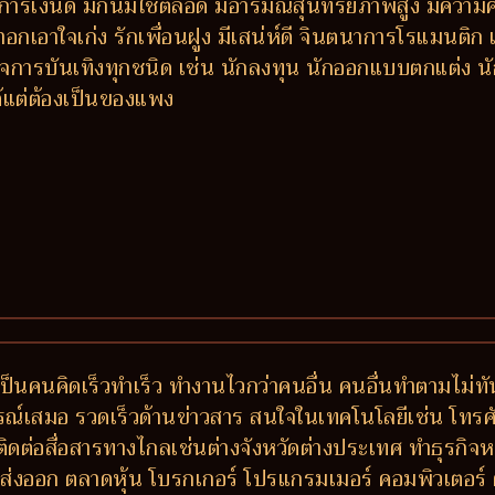
เงินดี มีกินมีใช้ตลอด มีอารมณ์สุนทรียภาพสูง มีความคิ
าอกเอาใจเก่ง รักเพื่อนฝูง มีเสน่ห์ดี จินตนาการโรแมนติ
การบันเทิงทุกชนิด เช่น นักลงทุน นักออกแบบตกแต่ง นักแ
ด้แต่ต้องเป็นของแพง
ป็นคนคิดเร็วทำเร็ว ทำงานไวกว่าคนอื่น คนอื่นทำตามไม่ท
รณ์เสมอ รวดเร็วด้านข่าวสาร สนใจในเทคโนโลยีเช่น โทรศัพ
ติดต่อสื่อสารทางไกลเช่นต่างจังหวัดต่างประเทศ ทำธุรกิจหร
ส่งออก ตลาดหุ้น โบรกเกอร์ โปรแกรมเมอร์ คอมพิวเตอร์