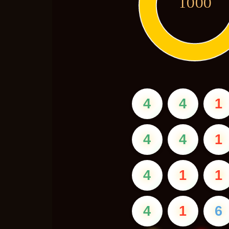
1000
4
4
1
4
4
1
4
1
1
4
1
6