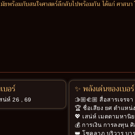
ัยพร้อมกับสนใจศาสตร์ลึกลับไปพร้อมกัน ได้แก่ ศาสนา 
นเบอร์
✨ พลังเด่นของเบอร์
สน่ห์ 26 , 69
🫱🏼‍🫲🏼 สื่อสารเจรจ
🏆 ชื่อเสียง ยศ ตำแหน่ง
💖 เสน่ห์ เมตตามหานิย
💰 การเงิน การลงทุน ศ
👑 โชคลาภ บริวาร บารม