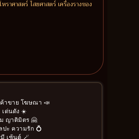
โหราศาสตร์ ไสยศาสตร์ เครื่องรางของ
า ค้าขาย โฆษณา 📣
 เด่นดัง ☀️
ม ญาติมิตร 🤗
ิลปะ ความรัก 💍
ี เซ้นต์ 🪄