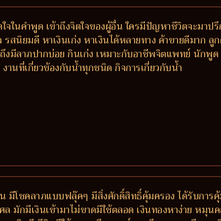
ติดใจในคำพูด เข้าถึงจิตใจของผู้อื่น ใครมีปัญหาชีวิตจะ
รสนิยมดี หาเงินเก่ง หาเงินได้หลายทาง ค้าขายดีมาก ลูกค้าติ
งมีลาภปากบ่อย กินเก่ง เหมาะกับอาชีพจิตแพทย์ นักพูด 
ที่เกี่ยวข้องกับน้ำทุกชนิด กิจการเกี่ยวกับน้ำ
 มีโชคลาภแบบฟลุ๊คๆ มีสิ่งศักดิ์สิทธิ์คุ้มครอง ได้รับการ
ล มักมีเงินเข้ามาไม่ขาดมีใช้ตลอด เงินทองหาง่าย หมุนคล่