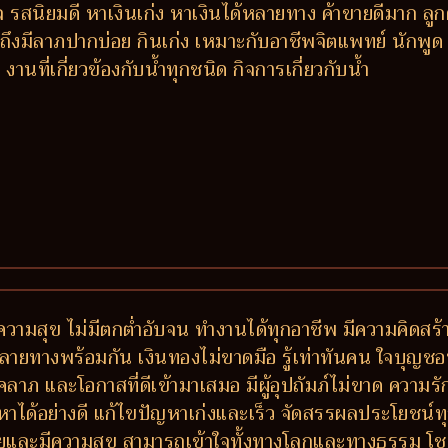
รสนิยมดี หาเงินเก่ง หาเงินได้หลายทาง ค้าขายดีมาก ลูกค้าติ
งมีลาภปากบ่อย กินเก่ง เหมาะกับอาชีพจิตแพทย์ นักพูด 
ที่เกี่ยวข้องกับน้ำทุกชนิด กิจการเกี่ยวกับน้ำ
วามสุข ไม่มีตกต่ำอับจน ทำงานได้ทุกอาชีพ มีความคิดสร้า
างพร้อมกัน เงินทองไม่ขาดมือ รู้เท่าทันคน ใจบุญชอบช่วย
ีโชคลาภ และโอกาสที่ดีเข้ามาเสมอ มีผู้อุปถัมภ์ไม่ขาด ควา
หาได้อย่างดี แก้ไขปัญหาเก่งและเร็ว จัดสรรผลประโยชน
 รวยและมีความสุข สามารถเข้าใจทั้งทางโลกและทางธรรม โ