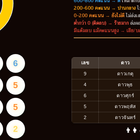
600-800 คะแนน → ดี
เหมาะกับ
200-600 คะแนน → ปานกลาง
ไ
0-200 คะแนน → ยังไม่ดี
ไม่ส่งเส
ต่ำกว่า 0 (ติดลบ) → ร้ายมาก
ส่งผล
มีแต้มลบ แม้คะแนนสูง → เสีย/บ
6
เลข
ดาว
9
ดาวเกตุ
5
4
ดาวพุธ
6
ดาวศุกร์
5
5
ดาวพฤหัส
2
ดาวจันทร์
2
👨‍👩