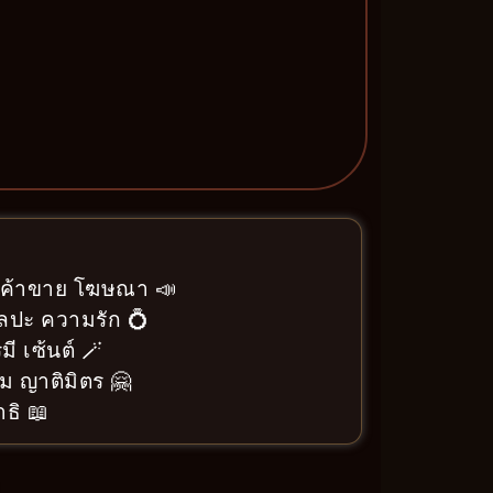
า ค้าขาย โฆษณา 📣
ิลปะ ความรัก 💍
ี เซ้นต์ 🪄
ม ญาติมิตร 🤗
ธิ 📖