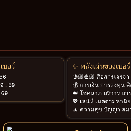
นเบอร์
✨ พลังเด่นของเบอร์
 56
🫱🏼‍🫲🏼 สื่อสารเจรจ
9 , 59
💰 การเงิน การลงทุน ศ
, 69
👑 โชคลาภ บริวาร บารม
💖 เสน่ห์ เมตตามหานิย
🧘 ความสุข ปัญญา สมา