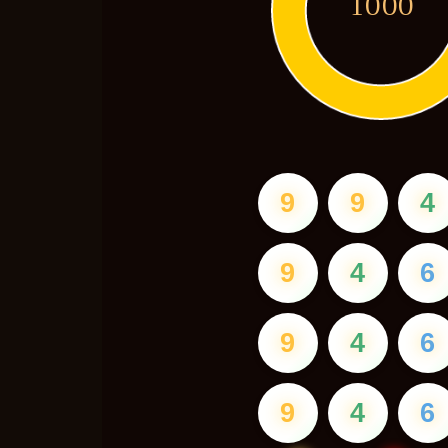
1000
9
9
4
9
4
6
9
4
6
9
4
6