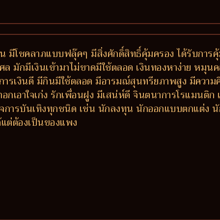
 มีโชคลาภแบบฟลุ๊คๆ มีสิ่งศักดิ์สิทธิ์คุ้มครอง ได้รับการ
ล มักมีเงินเข้ามาไม่ขาดมีใช้ตลอด เงินทองหาง่าย หมุนคล่
เงินดี มีกินมีใช้ตลอด มีอารมณ์สุนทรียภาพสูง มีความคิ
าอกเอาใจเก่ง รักเพื่อนฝูง มีเสน่ห์ดี จินตนาการโรแมนติ
การบันเทิงทุกชนิด เช่น นักลงทุน นักออกแบบตกแต่ง นักแ
ด้แต่ต้องเป็นของแพง