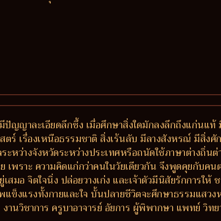
มีปัญญาละเอียดลึกซึ้ง เมื่อศึกษาสิ่งใดมักลงลึกถึงแก่นแท้
ร์ เรื่องเหนือธรรมชาติ สิ่งเร้นลับ มีลางสังหรณ์ มีสิ่งศักด
กลระหว่างจังหวัดระหว่างประเทศหรือถนัดใช้ภาษาต่างถิ่นต
ง่าย เพราะ ความคิดแก่กว่าคนในวัยเดียวกัน จึงพูดคุยกับค
ยู่เสมอ จิตใจนิ่ง ปล่อยวางเก่ง และเจ้าตัวมีนิสัยรักการใ
าพแข็งแรงทั้งกายและใจ บั้นปลายชีวิตจะศึกษาธรรมแสวง
วิชาการ ครูบาอาจารย์ อัยการ ผู้พิพากษา แพทย์ วิทยากร ผู