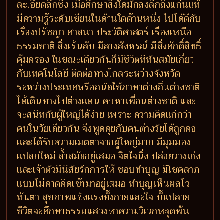
ละเอียดลึกซึ้ง เมื่อศึกษาสิ่งใดมักลงลึกถึงแก่นแท้
มีความรู้ระดับเซียนในด้านใดด้านหนึ่ง ไปได้ดีกับ
เรื่องปรัชญา ศาสนา ประวัติศาสตร์ เรื่องเหนือ
ธรรมชาติ สิ่งเร้นลับ มีลางสังหรณ์ มีสิ่งศักดิ์สิทธิ์
คุ้มครอง ในขณะเดียวกันก็มีชีวิตทีทันสมัยเกี่ยว
กับเทคโนโลยี ติดต่อทางไกลระหว่างจังหวัด
ระหว่างประเทศหรือถนัดใช้ภาษาต่างถิ่นต่างชาติ
ได้เดินทางไปต่างแดน คบหาเพื่อนต่างชาติ และ
จะสนิทกับผู้ใหญ่ได้ง่าย เพราะ ความคิดแก่กว่า
คนในวัยเดียวกัน จึงพูดคุยกับคนต่างวัยได้ถูกคอ
และได้รับความเมตตาจากผู้ใหญ่มาก มีมุมมอง
แปลกใหม่ ล้ำสมัยอยู่เสมอ จิตใจนิ่ง ปล่อยวางเก่ง
และเจ้าตัวมีนิสัยรักการให้ ชอบทำบุญ มีโชคลาภ
แบบไม่คาดคิดเข้ามาอยู่เสมอ ทำบุญเห็นผลไว
ทันตา สุขภาพแข็งแรงทั้งกายและใจ บั้นปลาย
ชีวิตจะศึกษาธรรมแสวงหาความวิเวกหลุดพ้น