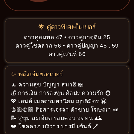
🌟 คู่ดาวพิเศษในเบอร์
ดาวคู่สมพล 47 • ดาวคู่ธาตุดิน 25
ดาวคู่โชคลาภ 56 • ดาวคู่ปัญญา 45 , 59
ดาวคู่เสน่ห์ 66
✨ พลังเด่นของเบอร์
🧘 ความสุข ปัญญา สมาธิ 📖
💰 การเงิน การลงทุน ศิลปะ ความรัก 💍
💖 เสน่ห์ เมตตามหานิยม ญาติมิตร 🤗
🫱🏼‍🫲🏼 สื่อสารเจรจา ค้าขาย โฆษณา 📣
📝 สุขุม ละเอียด รอบคอบ อดทน 🕰️
👑 โชคลาภ บริวาร บารมี เซ้นต์ 🪄