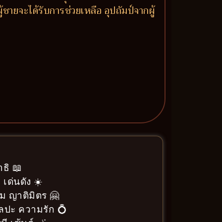
ายจะได้รับการช่วยเหลือ อุปถัมป์จากผู้
ธิ 📖
 เด่นดัง ☀️
ม ญาติมิตร 🤗
ิลปะ ความรัก 💍