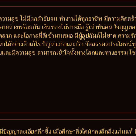
วามสุข ไม่มีตกต่ำอับจน ทำงานได้ทุกอาชีพ มีความคิดสร้า
างพร้อมกัน เงินทองไม่ขาดมือ รู้เท่าทันคน ใจบุญชอบช่วย
ีโชคลาภ และโอกาสที่ดีเข้ามาเสมอ มีผู้อุปถัมภ์ไม่ขาด ควา
หาได้อย่างดี แก้ไขปัญหาเก่งและเร็ว จัดสรรผลประโยชน
 รวยและมีความสุข สามารถเข้าใจทั้งทางโลกและทางธรรม โ
มีปัญญาละเอียดลึกซึ้ง เมื่อศึกษาสิ่งใดมักลงลึกถึงแก่นแท้