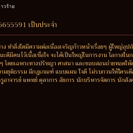
าวร้าย
25655591 เป็นประจำ
ง ทำสิ่งใดมีความต่อเนื่องเจริญก้าวหน้าเรื่อยๆ ผู้ใหญ่อุ
ณะดีมีคนไว้เนื้อเชื่อใจ จะได้เป็นใหญ่ในการงาน โอกาสในก
งๆ โดยเฉพาะทางปรัชญา ศาสนา และชอบสอนถ่ายทอดให้ความรู้
ความยุติธรรม มีกฎเกณฑ์ แบบแผน ใจดี ไม่รบกวนให้ใครเดือ
่ ครูอาจารย์ แพทย์ ตุลาการ อัยการ นักบริหารจัดการ นักส