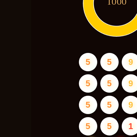
1000
5
5
9
5
5
9
5
5
9
5
5
1