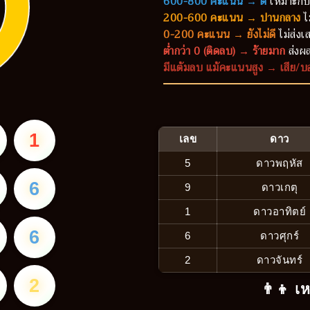
600-800 คะแนน → ดี
เหมาะกับ
200-600 คะแนน → ปานกลาง
ไ
0-200 คะแนน → ยังไม่ดี
ไม่ส่งเส
ต่ำกว่า 0 (ติดลบ) → ร้ายมาก
ส่งผล
มีแต้มลบ แม้คะแนนสูง → เสีย/บ
1
เลข
ดาว
5
ดาวพฤหัส
6
9
ดาวเกตุ
1
ดาวอาทิตย์
6
6
ดาวศุกร์
2
ดาวจันทร์
2
👨‍👦 เ