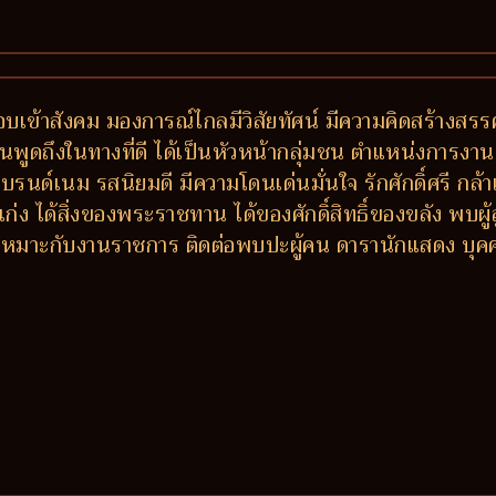
็ว ชอบเข้าสังคม มองการณ์ไกลมีวิสัยทัศน์ มีความคิดสร้างสร
คนพูดถึงในทางที่ดี ได้เป็นหัวหน้ากลุ่มชน ตำแหน่งการงานด
งแบรนด์เนม รสนิยมดี มีความโดนเด่นมั่นใจ รักศักดิ์ศรี กล
่ง ได้สิ่งของพระราชทาน ได้ของศักดิ์สิทธิ์ของขลัง พบผู
ี เหมาะกับงานราชการ ติดต่อพบปะผู้คน ดารานักแสดง บุคค