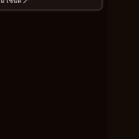
ี เซ้นต์ 🪄