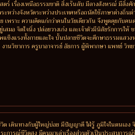
ร์ เรื่องเหนือธรรมชาติ สิ่งเร้นลับ มีลางสังหรณ์ มีสิ่งศักด
กลระหว่างจังหวัดระหว่างประเทศหรือถนัดใช้ภาษาต่างถิ่นต
ง่าย เพราะ ความคิดแก่กว่าคนในวัยเดียวกัน จึงพูดคุยกับค
ยู่เสมอ จิตใจนิ่ง ปล่อยวางเก่ง และเจ้าตัวมีนิสัยรักการใ
าพแข็งแรงทั้งกายและใจ บั้นปลายชีวิตจะศึกษาธรรมแสวง
วิชาการ ครูบาอาจารย์ อัยการ ผู้พิพากษา แพทย์ วิทยากร ผู
ต เดินทางกับผู้ใหญ่บ่อย มีปัญญาดี ใฝ่รู้ ภูมิใจในตนเอง จ
 ประการณ์ชีวิตสูง มีคนมาเล่าเรื่องส่วนตัวเป็นประสบการณ์