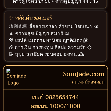
ดาวคู่โชคลาภ 56 • ดาวคู่ปัญญา 44 , 45
✨ พลังเด่นของเบอร์
🫱🏼‍🫲🏼 สื่อสารเจรจา ค้าขาย โฆษณา 📣
🧘 ความสุข ปัญญา สมาธิ 📖
💖 เสน่ห์ เมตตามหานิยม ญาติมิตร 🤗
💰 การเงิน การลงทุน ศิลปะ ความรัก 💍
📝 สุขุม ละเอียด รอบคอบ อดทน 🕰️
Somjade.com
สมเจตน์ดอทคอม
เบอร์ 0825654744
คะแนน 1000/1000