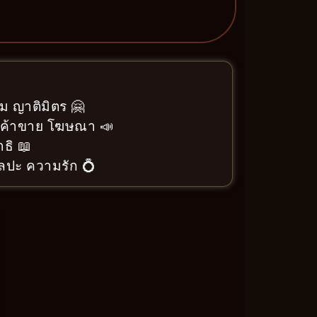
ม ญาติมิตร 🤗
า ค้าขาย โฆษณา 📣
ธิ 📖
ิลปะ ความรัก 💍