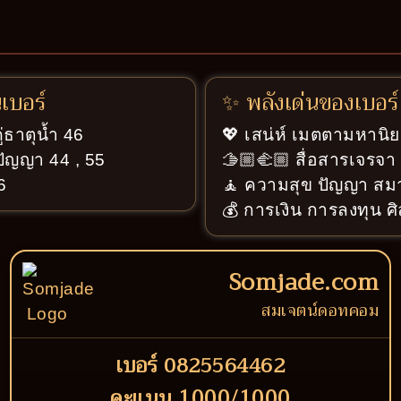
นเบอร์
✨ พลังเด่นของเบอร์
ู่ธาตุน้ำ 46
💖 เสน่ห์ เมตตามหานิย
ปัญญา 44 , 55
🫱🏼‍🫲🏼 สื่อสารเจรจ
6
🧘 ความสุข ปัญญา สมา
💰 การเงิน การลงทุน ศ
Somjade.com
สมเจตน์ดอทคอม
เบอร์ 0825564462
คะแนน 1000/1000