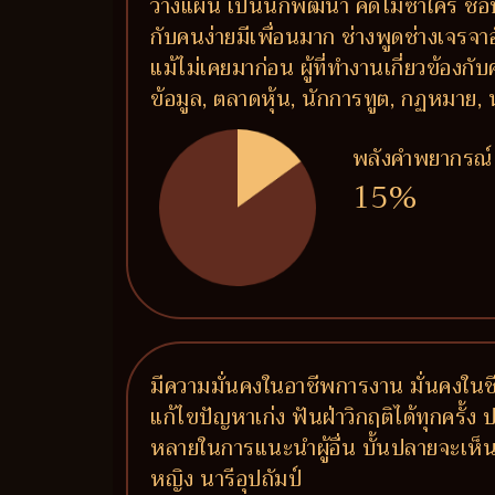
วางแผน เป็นนักพัฒนา คิดไม่ซ้ำใคร ชอบ
กับคนง่ายมีเพื่อนมาก ช่างพูดช่างเจรจ
แม้ไม่เคยมาก่อน ผู้ที่ทำงานเกี่ยวข้องก
ข้อมูล, ตลาดหุ้น, นักการทูต, กฏหมาย, 
พลังคำพยากรณ์
15%
มีความมั่นคงในอาชีพการงาน มั่นคงในชีวิ
แก้ไขปัญหาเก่ง ฟันฝ่าวิกฤติได้ทุกครั้ง
หลายในการแนะนำผู้อื่น บั้นปลายจะเห็น
หญิง นารีอุปถัมป์