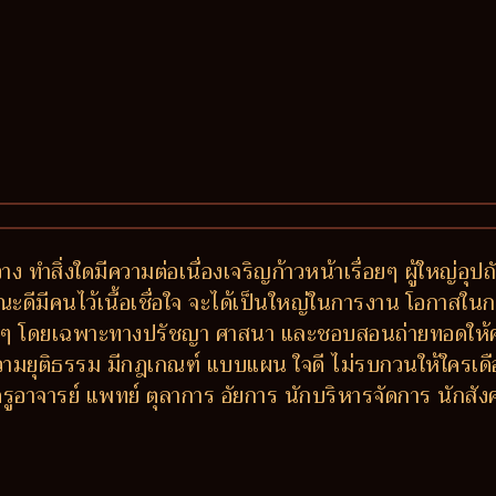
ง ทำสิ่งใดมีความต่อเนื่องเจริญก้าวหน้าเรื่อยๆ ผู้ใหญ่อุ
ณะดีมีคนไว้เนื้อเชื่อใจ จะได้เป็นใหญ่ในการงาน โอกาสในก
งๆ โดยเฉพาะทางปรัชญา ศาสนา และชอบสอนถ่ายทอดให้ความรู้
ความยุติธรรม มีกฎเกณฑ์ แบบแผน ใจดี ไม่รบกวนให้ใครเดือ
่ ครูอาจารย์ แพทย์ ตุลาการ อัยการ นักบริหารจัดการ นักส