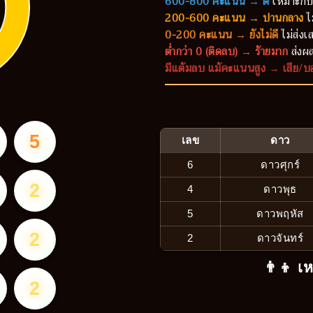
600-800 คะแนน → ดี
เหมาะกับ
200-600 คะแนน → ปานกลาง
ไ
0-200 คะแนน → ยังไม่ดี
ไม่ส่งเส
ต่ำกว่า 0 (ติดลบ) → ร้ายมาก
ส่งผล
มีแต้มลบ แม้คะแนนสูง → เสีย/บ
5
เลข
ดาว
6
ดาวศุกร์
2
4
ดาวพุธ
5
ดาวพฤหัส
2
2
ดาวจันทร์
👨‍👦 เ
2