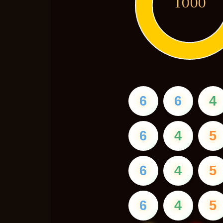
1000
6
6
4
6
4
5
6
4
5
6
4
5