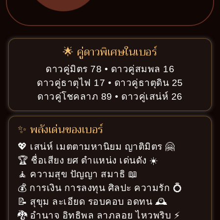
🌟 คู่ดาวพิเศษในเบอร์
ดาวคู่มิตร 78 • ดาวคู่สมพล 16
ดาวคู่ธาตุไฟ 17 • ดาวคู่ธาตุดิน 25
ดาวคู่โชคลาภ 89 • ดาวคู่เสน่ห์ 26
✨ พลังเด่นของเบอร์
💖 เสน่ห์ เมตตามหานิยม ญาติมิตร 🤗
🏆 ชื่อเสียง ยศ ตำแหน่ง เด่นดัง ☀️
🧘 ความสุข ปัญญา สมาธิ 📖
💰 การเงิน การลงทุน ศิลปะ ความรัก 💍
📝 สุขุม ละเอียด รอบคอบ อดทน 🕰️
🐉 อำนาจ อิทธิพล ลาภลอย ไหวพริบ ⚡