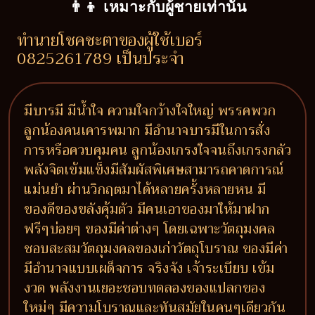
👨‍👦 เหมาะกับผู้ชายเท่านั้น
ทำนายโชคชะตาของผู้ใช้เบอร์
0825261789 เป็นประจำ
มีบารมี มีน้ำใจ ความใจกว้างใจใหญ่ พรรคพวก
ลูกน้องคนเคารพมาก มีอำนาจบารมีในการสั่ง
การหรือควบคุมคน ลูกน้องเกรงใจจนถึงเกรงกลัว
พลังจิตเข้มแข็งมีสัมผัสพิเศษสามารถคาดการณ์
แม่นยำ ผ่านวิกฤตมาได้หลายครั้งหลายหน มี
ของดีของขลังคุ้มตัว มีคนเอาของมาให้มาฝาก
ฟรีๆบ่อยๆ ของมีค่าต่างๆ โดยเฉพาะวัตถุมงคล
ชอบสะสมวัตถุมงคลของเก่าวัตถุโบราณ ของมีค่า
มีอำนาจแบบเผด็จการ จริงจัง เจ้าระเบียบ เข้ม
งวด พลังงานเยอะชอบทดลองของแปลกของ
ใหม่ๆ มีความโบราณและทันสมัยในคนๆเดียวกัน