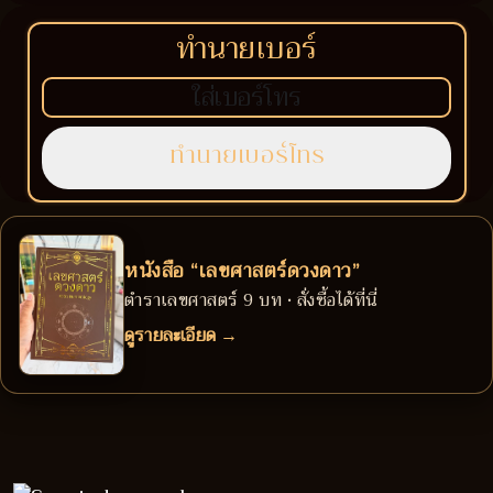
ทำนายเบอร์
หนังสือ “เลขศาสตร์ดวงดาว”
ตำราเลขศาสตร์ 9 บท • สั่งซื้อได้ที่นี่
ดูรายละเอียด →