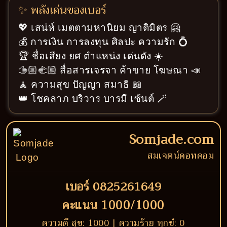
✨ พลังเด่นของเบอร์
💖 เสน่ห์ เมตตามหานิยม ญาติมิตร 🤗
💰 การเงิน การลงทุน ศิลปะ ความรัก 💍
🏆 ชื่อเสียง ยศ ตำแหน่ง เด่นดัง ☀️
🫱🏼‍🫲🏼 สื่อสารเจรจา ค้าขาย โฆษณา 📣
🧘 ความสุข ปัญญา สมาธิ 📖
👑 โชคลาภ บริวาร บารมี เซ้นต์ 🪄
Somjade.com
สมเจตน์ดอทคอม
เบอร์ 0825261649
คะแนน 1000/1000
ความดี สุข: 1000 | ความร้าย ทุกข์: 0