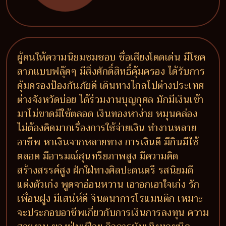
ผู้คนให้ความนิยมชมชอบ ชื่อเสียงโดดเด่น มีโชค
ลาภแบบฟลุ๊คๆ มีสิ่งศักดิ์สิทธิ์คุ้มครอง ได้รับการ
คุ้มครองป้องกันภัยดี เดินทางไกลไปต่างประเทศ
ต่างจังหวัดบ่อย ได้ร่วมงานบุญกุศล มักมีเงินเข้า
มาไม่ขาดมีใช้ตลอด เงินทองหาง่าย หมุนคล่อง
ไม่ต้องคิดมากเรื่องการใช้จ่ายเงิน ทำงานหลาย
อาชีพ หาเงินจากหลายทาง การเงินดี มีกินมีใช้
ตลอด มีอารมณ์สุนทรียภาพสูง มีความคิด
สร้างสรรค์สูง ฝักใฝ่ทางศิลปะดนตรี รสนิยมดี
แต่งตัวเก่ง พูดจาอ่อนหวาน เอาอกเอาใจเก่ง รัก
เพื่อนฝูง มีเสน่ห์ดี จินตนาการโรแมนติก เหมาะ
จะประกอบอาชีพเกี่ยวกับการเงินการลงทุน ความ