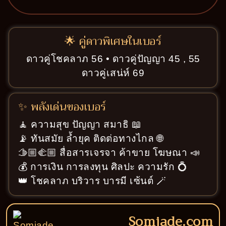
🌟 คู่ดาวพิเศษในเบอร์
ดาวคู่โชคลาภ 56 • ดาวคู่ปัญญา 45 , 55
ดาวคู่เสน่ห์ 69
✨ พลังเด่นของเบอร์
🧘 ความสุข ปัญญา สมาธิ 📖
📡 ทันสมัย ล้ำยุค ติดต่อทางไกล 🌐
🫱🏼‍🫲🏼 สื่อสารเจรจา ค้าขาย โฆษณา 📣
💰 การเงิน การลงทุน ศิลปะ ความรัก 💍
👑 โชคลาภ บริวาร บารมี เซ้นต์ 🪄
Somjade.com