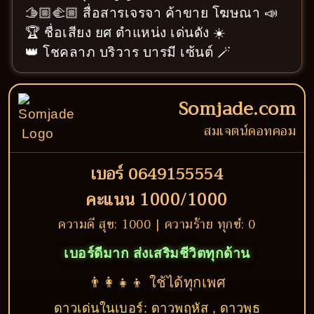
🫱🏼‍🫲🏼 สื่อสารเจรจา ค้าขาย โฆษณา 📣
🏆 ชื่อเสียง ยศ ตำแหน่ง เด่นดัง ☀️
👑 โชคลาภ บริวาร บารมี เซ้นต์ 🪄
Somjade.com
สมเจตน์ดอทคอม
เบอร์ 0649155554
คะแนน 1000/1000
ความดี สุข: 1000 | ความร้าย ทุกข์: 0
เบอร์ดีมาก ส่งเสริมชีวิตทุกด้าน
👨‍👩‍👧‍👦 ใช้ได้ทุกเพศ
ดาวเด่นในเบอร์: ดาวพฤหัส , ดาวพุธ