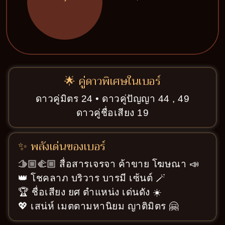
🌟 คู่ดาวพิเศษในเบอร์
ดาวคู่มิตร 24 • ดาวคู่ปัญญา 44 , 49
ดาวคู่ชื่อเสียง 19
✨ พลังเด่นของเบอร์
🫱🏼‍🫲🏼 สื่อสารเจรจา ค้าขาย โฆษณา 📣
👑 โชคลาภ บริวาร บารมี เซ้นต์ 🪄
🏆 ชื่อเสียง ยศ ตำแหน่ง เด่นดัง ☀️
💖 เสน่ห์ เมตตามหานิยม ญาติมิตร 🤗