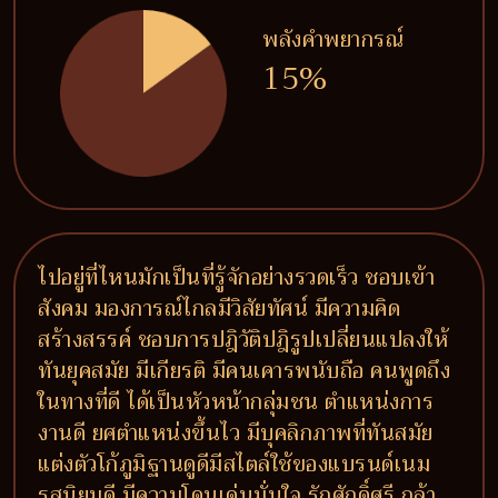
พลังคำพยากรณ์
15%
ไปอยู่ที่ไหนมักเป็นที่รู้จักอย่างรวดเร็ว ชอบเข้า
สังคม มองการณ์ไกลมีวิสัยทัศน์ มีความคิด
สร้างสรรค์ ชอบการปฎิวัติปฎิรูปเปลี่ยนแปลงให้
ทันยุคสมัย มีเกียรติ มีคนเคารพนับถือ คนพูดถึง
ในทางที่ดี ได้เป็นหัวหน้ากลุ่มชน ตำแหน่งการ
งานดี ยศตำแหน่งขึ้นไว มีบุคลิกภาพที่ทันสมัย
แต่งตัวโก้ภูมิฐานดูดีมีสไตล์ใช้ของแบรนด์เนม
รสนิยมดี มีความโดนเด่นมั่นใจ รักศักดิ์ศรี กล้า