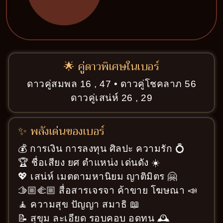
🌟 คู่ดาวพิเศษในเบอร์
ดาวคู่สมพล 16 , 47 • ดาวคู่โชคลาภ 56
ดาวคู่เสน่ห์ 26 , 29
✨ พลังเด่นของเบอร์
💰 การเงิน การลงทุน ศิลปะ ความรัก 💍
🏆 ชื่อเสียง ยศ ตำแหน่ง เด่นดัง ☀️
💖 เสน่ห์ เมตตามหานิยม ญาติมิตร 🤗
🫱🏼‍🫲🏼 สื่อสารเจรจา ค้าขาย โฆษณา 📣
🧘 ความสุข ปัญญา สมาธิ 📖
📝 สุขุม ละเอียด รอบคอบ อดทน 🕰️