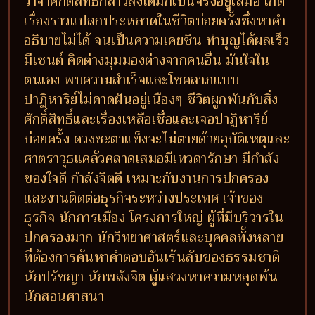
วาจาศักดิ์สิทธิ์กล่าวสิ่งใดมักเป็นจริงอยู่เสมอ เกิด
เรื่องราวแปลกประหลาดในชีวิตบ่อยครั้งซึ่งหาคำ
อธิบายไม่ได้ จนเป็นความเคยชิน ทำบุญได้ผลเร็ว
มีเซนต์ คิดต่างมุมมองต่างจากคนอื่น มันใจใน
ตนเอง พบความสำเร็จและโชคลาภแบบ
ปาฏิหาริย์ไม่คาดฝันอยู่เนืองๆ ชีวิตผูกพันกับสิ่ง
ศักดิ์สิทธิ์และเรื่องเหลือเชื่อและเจอปาฏิหาริย์
บ่อยครั้ง ดวงชะตาแข็งจะไม่ตายด้วยอุบัติเหตุและ
ศาตราวุธแคล้วคลาดเสมอมีเทวดารักษา มีกำลัง
ของใจดี กำลังจิตดี เหมาะกับงานการปกครอง
และงานติดต่อธุรกิจระหว่างประเทศ เจ้าของ
ธุรกิจ นักการเมือง โครงการใหญ่ ผู้ที่มีบริวารใน
ปกครองมาก นักวิทยาศาสตร์และบุคคลทั้งหลาย
ที่ต้องการค้นหาคำตอบอันเร้นลับของธรรมชาติ
นักปรัชญา นักพลังจิต ผู้แสวงหาความหลุดพ้น
นักสอนศาสนา