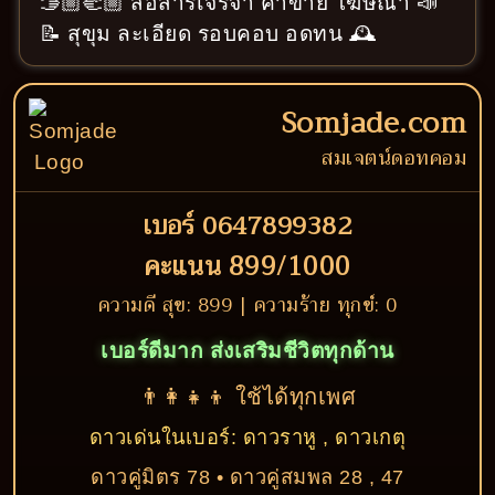
🫱🏼‍🫲🏼 สื่อสารเจรจา ค้าขาย โฆษณา 📣
📝 สุขุม ละเอียด รอบคอบ อดทน 🕰️
Somjade.com
สมเจตน์ดอทคอม
เบอร์ 0647899382
คะแนน 899/1000
ความดี สุข: 899 | ความร้าย ทุกข์: 0
เบอร์ดีมาก ส่งเสริมชีวิตทุกด้าน
👨‍👩‍👧‍👦 ใช้ได้ทุกเพศ
ดาวเด่นในเบอร์: ดาวราหู , ดาวเกตุ
ดาวคู่มิตร 78 • ดาวคู่สมพล 28 , 47