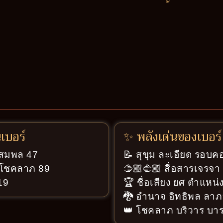
นเบอร์
✨ พลังเด่นของเบอร์
ู่สมพล 47
📝 สุขุม ละเอียด รอบค
ู่โชคลาภ 89
🫱🏼‍🫲🏼 สื่อสารเจรจ
 19
🏆 ชื่อเสียง ยศ ตำแหน่ง
🐉 อำนาจ อิทธิพล ลาภ
👑 โชคลาภ บริวาร บารม