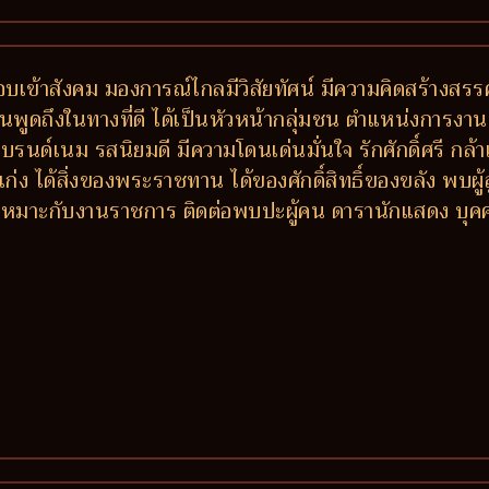
็ว ชอบเข้าสังคม มองการณ์ไกลมีวิสัยทัศน์ มีความคิดสร้างสร
คนพูดถึงในทางที่ดี ได้เป็นหัวหน้ากลุ่มชน ตำแหน่งการงานด
งแบรนด์เนม รสนิยมดี มีความโดนเด่นมั่นใจ รักศักดิ์ศรี กล
่ง ได้สิ่งของพระราชทาน ได้ของศักดิ์สิทธิ์ของขลัง พบผู
ี เหมาะกับงานราชการ ติดต่อพบปะผู้คน ดารานักแสดง บุคค