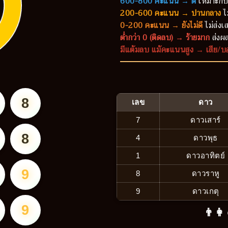
600-800 คะแนน → ดี
เหมาะกับ
200-600 คะแนน → ปานกลาง
ไ
0-200 คะแนน → ยังไม่ดี
ไม่ส่งเส
ต่ำกว่า 0 (ติดลบ) → ร้ายมาก
ส่งผล
มีแต้มลบ แม้คะแนนสูง → เสีย/บ
8
เลข
ดาว
7
ดาวเสาร์
8
4
ดาวพุธ
1
ดาวอาทิตย์
9
8
ดาวราหู
9
ดาวเกตุ
9
👨‍👩