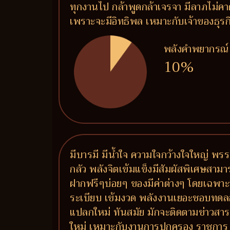
ทุกงานไป กล้าพูดกล้าเจรจา มีลาภไม่คาดค
เพราะจะมีอิทธิพล เหมาะกับเจ้าของธุรกิจท
พลังคำพยากรณ์
10%
มีบารมี มีน้ำใจ ความใจกว้างใจใหญ่ 
กลัว พลังจิตเข้มแข็งมีสัมผัสพิเศษสา
ฝากฟรีๆบ่อยๆ ของมีค่าต่างๆ โดยเฉพาะ
ระเบียบ เข้มงวด พลังงานเยอะชอบทด
แปลกใหม่ ทันสมัย มักจะติดตามข่าวสารอย
ใหม่ เหมาะกับงานการปกครอง ราชการ ท