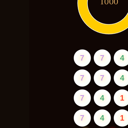
1000
7
7
4
7
7
4
7
4
1
7
4
1