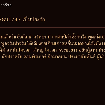
าวร้าย
47891747 เป็นประจำ
ล้วน่าเชื่อถือ น่าศรัทธา มีวาทศิลป์ลึกซึ้งกินใจ พูดเก่งเขีย
พูดจริงทำจริง โต้เถียงถกเถียงเก่งคนอื่นหมดทางโต้แย้ง เป็
น ได้ทำงานในโครงการใหญ่ โครงการระยะยาว ขยันสู้งาน ท
นักปราศรัย คอมพิวเตอร์ สื่อมวลชน ประชาสัมพันธ์ ผู้นำ