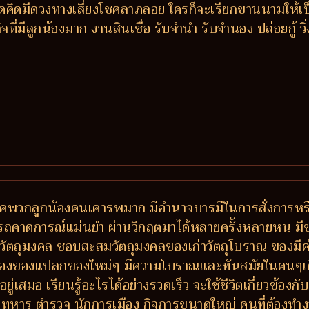
ิดมีดวงทางเสี่ยงโชคลาภลอย ใครก็จะเรียกขานนามให้เป็น เฮีย
ี่มีลูกน้องมาก งานสินเชื่อ รับจำนำ รับจำนอง ปล่อยกู้ วิ่
พรรคพวกลูกน้องคนเคารพมาก มีอำนาจบารมีในการสั่งการห
มารถคาดการณ์แม่นยำ ผ่านวิกฤตมาได้หลายครั้งหลายหน มีข
วัตถุมงคล ชอบสะสมวัตถุมงคลของเก่าวัตถุโบราณ ของมีค่า
ลองของแปลกของใหม่ๆ มีความโบราณและทันสมัยในคนๆเดี
ู่เสมอ เรียนรู้อะไรได้อย่างรวดเร็ว จะใช้ชีวิตเกี่ยวข้
หาร ตำรวจ นักการเมือง กิจการขนาดใหญ่ คนที่ต้องทำง