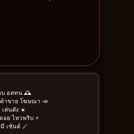
อบ อดทน 🕰️
า ค้าขาย โฆษณา 📣
 เด่นดัง ☀️
ลอย ไหวพริบ ⚡
ี เซ้นต์ 🪄