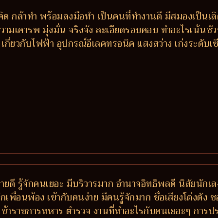
้าคิด กล้าทำ พร้อมลงมือทำ เป็นคนที่ทำงานดี มีสมองเป็น
้ความเคารพ มุ่งมั่น จริงจัง ละเอียดรอบคอบ ทำอะไรเน้นช
ิน เกี่ยวกับไฟฟ้า อุปกรณ์อีเลคทรอนิค แสงสว่าง เก่งระดั
ายดี รู้จักคนเยอะ มีบริวารมาก อำนาจอิทธิพลดี นิสัยนัก
่อนพ้อง เข้ากับคนง่าย มีคนรู้จักมาก ชื่อเสียงโด่งดัง ช
ข้าราชการทหาร ตำรวจ งานที่ทำอะไรกับคนเยอะๆ การประ