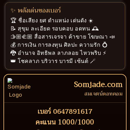
✨ พลังเด่นของเบอร์
🏆 ชื่อเสียง ยศ ตำแหน่ง เด่นดัง ☀️
📝 สุขุม ละเอียด รอบคอบ อดทน 🕰️
🫱🏼‍🫲🏼 สื่อสารเจรจา ค้าขาย โฆษณา 📣
💰 การเงิน การลงทุน ศิลปะ ความรัก 💍
🐉 อำนาจ อิทธิพล ลาภลอย ไหวพริบ ⚡
👑 โชคลาภ บริวาร บารมี เซ้นต์ 🪄
Somjade.com
สมเจตน์ดอทคอม
เบอร์ 0647891617
คะแนน 1000/1000