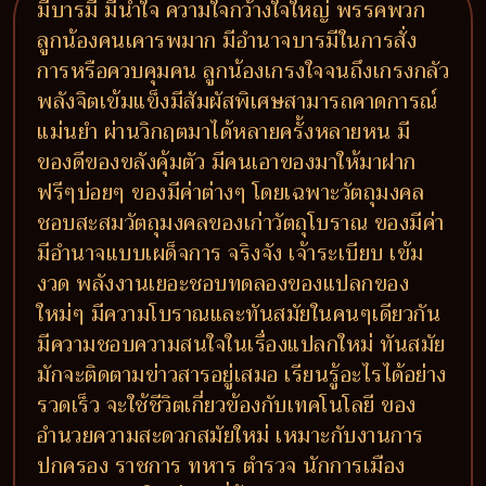
มีบารมี มีน้ำใจ ความใจกว้างใจใหญ่ พรรคพวก
ลูกน้องคนเคารพมาก มีอำนาจบารมีในการสั่ง
การหรือควบคุมคน ลูกน้องเกรงใจจนถึงเกรงกลัว
พลังจิตเข้มแข็งมีสัมผัสพิเศษสามารถคาดการณ์
แม่นยำ ผ่านวิกฤตมาได้หลายครั้งหลายหน มี
ของดีของขลังคุ้มตัว มีคนเอาของมาให้มาฝาก
ฟรีๆบ่อยๆ ของมีค่าต่างๆ โดยเฉพาะวัตถุมงคล
ชอบสะสมวัตถุมงคลของเก่าวัตถุโบราณ ของมีค่า
มีอำนาจแบบเผด็จการ จริงจัง เจ้าระเบียบ เข้ม
งวด พลังงานเยอะชอบทดลองของแปลกของ
ใหม่ๆ มีความโบราณและทันสมัยในคนๆเดียวกัน
มีความชอบความสนใจในเรื่องแปลกใหม่ ทันสมัย
มักจะติดตามข่าวสารอยู่เสมอ เรียนรู้อะไรได้อย่าง
รวดเร็ว จะใช้ชีวิตเกี่ยวข้องกับเทคโนโลยี ของ
อำนวยความสะดวกสมัยใหม่ เหมาะกับงานการ
ปกครอง ราชการ ทหาร ตำรวจ นักการเมือง