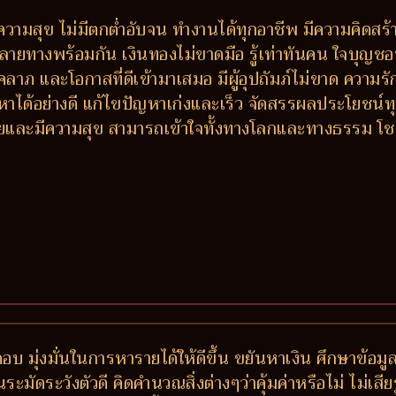
วามสุข ไม่มีตกต่ำอับจน ทำงานได้ทุกอาชีพ มีความคิดสร้า
างพร้อมกัน เงินทองไม่ขาดมือ รู้เท่าทันคน ใจบุญชอบช่วย
ีโชคลาภ และโอกาสที่ดีเข้ามาเสมอ มีผู้อุปถัมภ์ไม่ขาด ควา
หาได้อย่างดี แก้ไขปัญหาเก่งและเร็ว จัดสรรผลประโยชน
 รวยและมีความสุข สามารถเข้าใจทั้งทางโลกและทางธรรม โ
บ มุ่งมั่นในการหารายได้ให้ดีขึ้น ขยันหาเงิน ศึกษาข้อม
มัดระวังตัวดี คิดคำนวณสิ่งต่างๆว่าคุ้มค่าหรือไม่ ไม่เสี