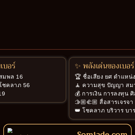
นเบอร์
✨ พลังเด่นของเบอร์
ู่สมพล 16
🏆 ชื่อเสียง ยศ ตำแหน่ง
ู่โชคลาภ 56
🧘 ความสุข ปัญญา สมา
 19
💰 การเงิน การลงทุน ศ
🫱🏼‍🫲🏼 สื่อสารเจรจ
👑 โชคลาภ บริวาร บารม
Somjade.com