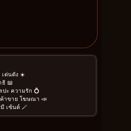
 เด่นดัง ☀️
ธิ 📖
ิลปะ ความรัก 💍
า ค้าขาย โฆษณา 📣
ี เซ้นต์ 🪄