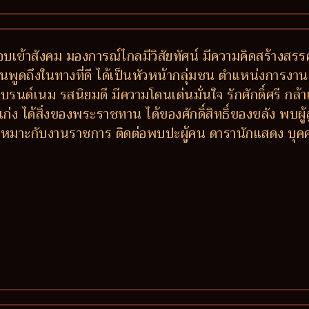
็ว ชอบเข้าสังคม มองการณ์ไกลมีวิสัยทัศน์ มีความคิดสร้างสร
คนพูดถึงในทางที่ดี ได้เป็นหัวหน้ากลุ่มชน ตำแหน่งการงานด
งแบรนด์เนม รสนิยมดี มีความโดนเด่นมั่นใจ รักศักดิ์ศรี กล
่ง ได้สิ่งของพระราชทาน ได้ของศักดิ์สิทธิ์ของขลัง พบผู
ี เหมาะกับงานราชการ ติดต่อพบปะผู้คน ดารานักแสดง บุคค