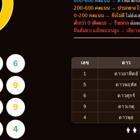
600-800 คะแนน → ดี
เหมาะกับ
200-600 คะแนน → ปานกลาง
ไ
0-200 คะแนน → ยังไม่ดี
ไม่ส่งเส
ต่ำกว่า 0 (ติดลบ) → ร้ายมาก
ส่งผล
มีแต้มลบ แม้คะแนนสูง → เสีย/บ
6
เลข
ดาว
1
ดาวอาทิตย์
9
5
ดาวพฤหัส
6
ดาวศุกร์
9
9
ดาวเกตุ
4
ดาวพุธ
4
👨‍👩