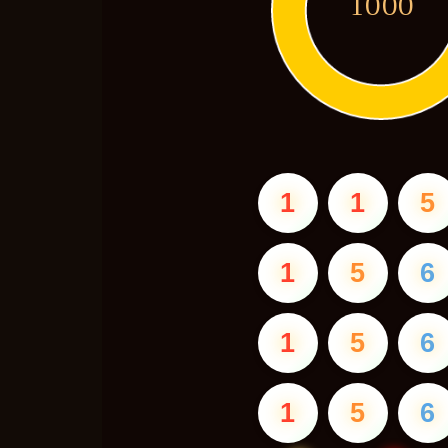
1000
1
1
5
1
5
6
1
5
6
1
5
6