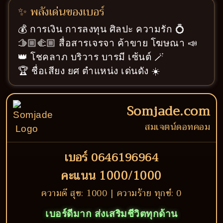
✨ พลังเด่นของเบอร์
💰 การเงิน การลงทุน ศิลปะ ความรัก 💍
🫱🏼‍🫲🏼 สื่อสารเจรจา ค้าขาย โฆษณา 📣
👑 โชคลาภ บริวาร บารมี เซ้นต์ 🪄
🏆 ชื่อเสียง ยศ ตำแหน่ง เด่นดัง ☀️
Somjade.com
สมเจตน์ดอทคอม
เบอร์ 0646196964
คะแนน 1000/1000
ความดี สุข: 1000 | ความร้าย ทุกข์: 0
เบอร์ดีมาก ส่งเสริมชีวิตทุกด้าน