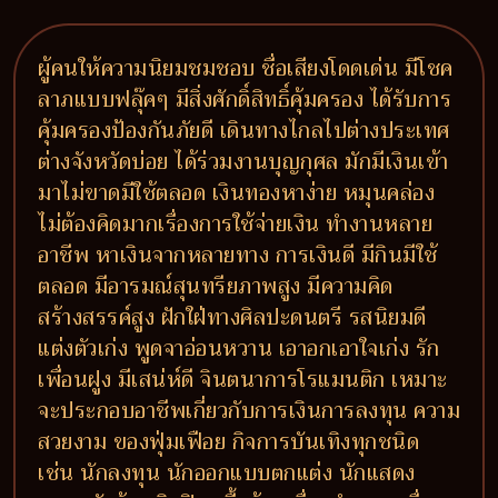
ผู้คนให้ความนิยมชมชอบ ชื่อเสียงโดดเด่น มีโชค
ลาภแบบฟลุ๊คๆ มีสิ่งศักดิ์สิทธิ์คุ้มครอง ได้รับการ
คุ้มครองป้องกันภัยดี เดินทางไกลไปต่างประเทศ
ต่างจังหวัดบ่อย ได้ร่วมงานบุญกุศล มักมีเงินเข้า
มาไม่ขาดมีใช้ตลอด เงินทองหาง่าย หมุนคล่อง
ไม่ต้องคิดมากเรื่องการใช้จ่ายเงิน ทำงานหลาย
อาชีพ หาเงินจากหลายทาง การเงินดี มีกินมีใช้
ตลอด มีอารมณ์สุนทรียภาพสูง มีความคิด
สร้างสรรค์สูง ฝักใฝ่ทางศิลปะดนตรี รสนิยมดี
แต่งตัวเก่ง พูดจาอ่อนหวาน เอาอกเอาใจเก่ง รัก
เพื่อนฝูง มีเสน่ห์ดี จินตนาการโรแมนติก เหมาะ
จะประกอบอาชีพเกี่ยวกับการเงินการลงทุน ความ
สวยงาม ของฟุ่มเฟือย กิจการบันเทิงทุกชนิด
เช่น นักลงทุน นักออกแบบตกแต่ง นักแสดง