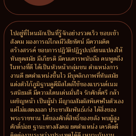
ไปอยู่ที่ไหนมักเป็นที่รู้จักอย่างรวดเร็ว ชอบเข้า
สังคม มองการณ์ไกลมีวิสัยทัศน์ มีความคิด
สร้างสรรค์ ชอบการปฎิวัติปฎิรูปเปลี่ยนแปลงให้
ทันยุคสมัย มีเกียรติ มีคนเคารพนับถือ คนพูดถึง
ในทางที่ดี ได้เป็นหัวหน้ากลุ่มชน ตำแหน่งการ
งานดี ยศตำแหน่งขึ้นไว มีบุคลิกภาพที่ทันสมัย
แต่งตัวโก้ภูมิฐานดูดีมีสไตล์ใช้ของแบรนด์เนม
รสนิยมดี มีความโดนเด่นมั่นใจ รักศักดิ์ศรี กล้า
เผชิญหน้า เป็นผู้นำ มีญาณสัมผัสพิเศษในตัวเอง
แต่ไม่แสดงออก ประชาสัมพันธ์เก่ง ได้สิ่งของ
พระราชทาน ได้ของศักดิ์สิทธิ์ของขลัง พบผู้สูง
ศักดิ์บ่อย ฐานะทางสังคม ยศตำแหน่ง เครดิตดี
ติดต่องานระหว่างประเทศได้ดี เหมาะกับงาน