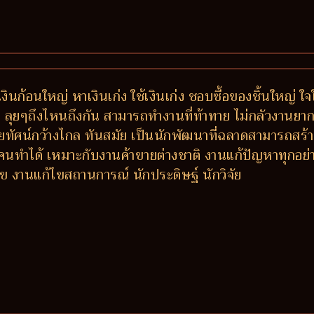
งินก้อนใหญ่ หาเงินเก่ง ใช้เงินเก่ง ชอบซื้อของชิ้นใหญ่ ใ
บ ลุยๆถึงไหนถึงกัน สามารถทำงานที่ท้าทาย ไม่กลัวงานยาก เ
สัยทัศน์กว้างไกล ทันสมัย เป็นนักพัฒนาที่ฉลาดสามารถสร้า
้อยคนทำได้ เหมาะกับงานค้าขายต่างชาติ งานแก้ปัญหาทุกอย่
แก้ไข งานแก้ไขสถานการณ์ นักประดิษฐ์ นักวิจัย