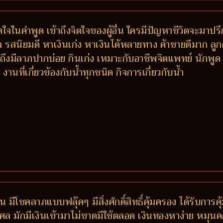
ติดใจในคำพูด เข้าถึงจิตใจของผู้อื่น ใครมีปัญหาชีวิตจะ
รสนิยมดี หาเงินเก่ง หาเงินได้หลายทาง ค้าขายดีมาก ลูกค้าติ
งมีลาภปากบ่อย กินเก่ง เหมาะกับอาชีพจิตแพทย์ นักพูด 
ที่เกี่ยวข้องกับน้ำทุกชนิด กิจการเกี่ยวกับน้ำ
 มีโชคลาภแบบฟลุ๊คๆ มีสิ่งศักดิ์สิทธิ์คุ้มครอง ได้รับการ
ล มักมีเงินเข้ามาไม่ขาดมีใช้ตลอด เงินทองหาง่าย หมุนคล่