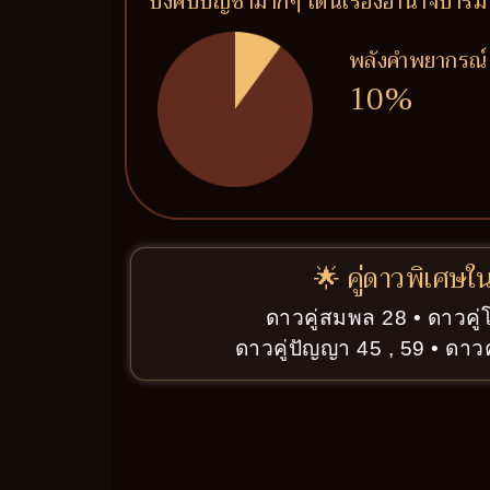
บังคับบัญชามากๆ เด่นเรื่องอำนาจบารมี
พลังคำพยากรณ์
10%
🌟 คู่ดาวพิเศษใ
ดาวคู่สมพล 28 • ดาวคู
ดาวคู่ปัญญา 45 , 59 • ดาวคู