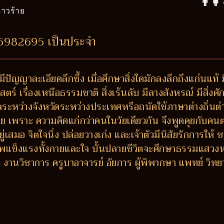
👨‍👩
าวร้าย
45982695 เป็นประจำ
มีปัญญาละเอียดลึกซึ้ง เมื่อศึกษาสิ่งใดมักลงลึกถึงแก่นแท้
ร์ เรื่องเหนือธรรมชาติ สิ่งเร้นลับ มีลางสังหรณ์ มีสิ่งศักด
กลระหว่างจังหวัดระหว่างประเทศหรือถนัดใช้ภาษาต่างถิ่นต
ง่าย เพราะ ความคิดแก่กว่าคนในวัยเดียวกัน จึงพูดคุยกับค
ยู่เสมอ จิตใจนิ่ง ปล่อยวางเก่ง และเจ้าตัวมีนิสัยรักการใ
าพแข็งแรงทั้งกายและใจ บั้นปลายชีวิตจะศึกษาธรรมแสวง
วิชาการ ครูบาอาจารย์ อัยการ ผู้พิพากษา แพทย์ วิทยากร ผู