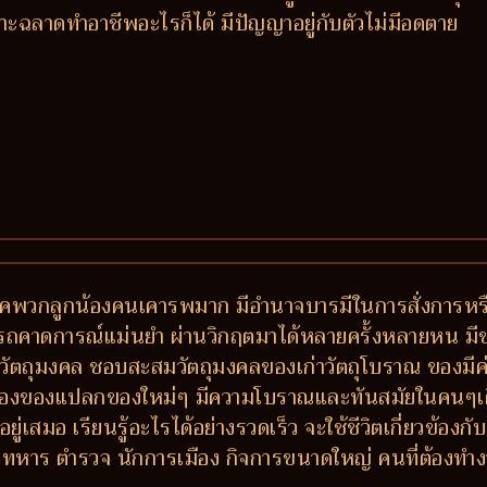
ะฉลาดทำอาชีพอะไรก็ได้ มีปัญญาอยู่กับตัวไม่มีอดตาย
พรรคพวกลูกน้องคนเคารพมาก มีอำนาจบารมีในการสั่งการห
มารถคาดการณ์แม่นยำ ผ่านวิกฤตมาได้หลายครั้งหลายหน มีข
วัตถุมงคล ชอบสะสมวัตถุมงคลของเก่าวัตถุโบราณ ของมีค่า
ลองของแปลกของใหม่ๆ มีความโบราณและทันสมัยในคนๆเดี
ู่เสมอ เรียนรู้อะไรได้อย่างรวดเร็ว จะใช้ชีวิตเกี่ยวข้
หาร ตำรวจ นักการเมือง กิจการขนาดใหญ่ คนที่ต้องทำง