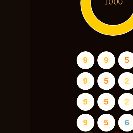
1000
9
9
5
9
5
2
9
5
2
9
5
6