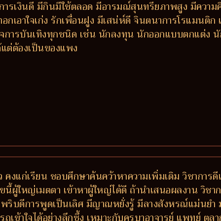
เงินดี มีกินมีใช้ตลอด มีอารมณ์สุนทรียภาพสูง มีความคิ
าอกเอาใจเก่ง รักเพื่อนฝูง มีเสน่ห์ดี จินตนาการโรแมนติ
การบันเทิงทุกชนิด เช่น นักลงทุน นักออกแบบตกแต่ง นักแ
ด้แต่ต้องเป็นของแพง
ว คงแก่เรียน ชอบศึกษาค้นคว้าหาความเพิ่มเติม วิชาการดีเด่
ขนี้ผู้ใหญ่เมตตา เข้าหาผู้ใหญ่ได้ดี ถ้านำเสนอผลงาน วิช
วพริบดีการพูดเป็นเลิศ มีญาณหยั่งรู้ มีลางสังหรณ์แม่นย
ถเข้าใจได้อย่างลึกซึ้ง เหมาะกับครูบาอาจารย์ แพทย์ ตุล