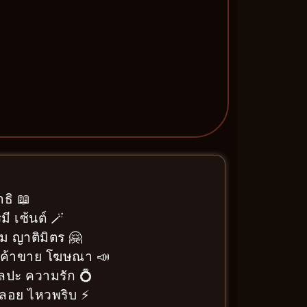
ธิ 📖
ี เซ้นต์ 🪄
ม ญาติมิตร 🤗
า ค้าขาย โฆษณา 📣
ิลปะ ความรัก 💍
ลอย ไหวพริบ ⚡