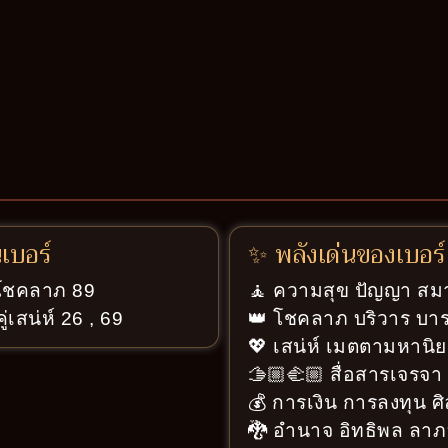
นเบอร์
✨ พลังเด่นของเบอร์
่โชคลาภ 89
🧘 ความสุข ปัญญา สมา
่เสน่ห์ 26 , 69
👑 โชคลาภ บริวาร บารม
💖 เสน่ห์ เมตตามหานิย
🫱🏼‍🫲🏼 สื่อสารเจรจ
💰 การเงิน การลงทุน ศ
🐉 อำนาจ อิทธิพล ลาภ