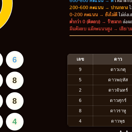
600-800 คะแนน → ดี
เหมาะกับ
200-600 คะแนน → ปานกลาง
ไ
0-200 คะแนน → ยังไม่ดี
ไม่ส่งเส
ต่ำกว่า 0 (ติดลบ) → ร้ายมาก
ส่งผล
มีแต้มลบ แม้คะแนนสูง → เสีย/บ
6
เลข
ดาว
9
ดาวเกตุ
8
5
ดาวพฤหัส
2
ดาวจันทร์
8
6
ดาวศุกร์
8
ดาวราหู
4
4
ดาวพุธ