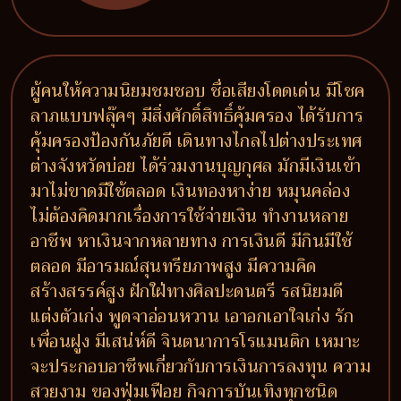
ผู้คนให้ความนิยมชมชอบ ชื่อเสียงโดดเด่น มีโชค
ลาภแบบฟลุ๊คๆ มีสิ่งศักดิ์สิทธิ์คุ้มครอง ได้รับการ
คุ้มครองป้องกันภัยดี เดินทางไกลไปต่างประเทศ
ต่างจังหวัดบ่อย ได้ร่วมงานบุญกุศล มักมีเงินเข้า
มาไม่ขาดมีใช้ตลอด เงินทองหาง่าย หมุนคล่อง
ไม่ต้องคิดมากเรื่องการใช้จ่ายเงิน ทำงานหลาย
อาชีพ หาเงินจากหลายทาง การเงินดี มีกินมีใช้
ตลอด มีอารมณ์สุนทรียภาพสูง มีความคิด
สร้างสรรค์สูง ฝักใฝ่ทางศิลปะดนตรี รสนิยมดี
แต่งตัวเก่ง พูดจาอ่อนหวาน เอาอกเอาใจเก่ง รัก
เพื่อนฝูง มีเสน่ห์ดี จินตนาการโรแมนติก เหมาะ
จะประกอบอาชีพเกี่ยวกับการเงินการลงทุน ความ
สวยงาม ของฟุ่มเฟือย กิจการบันเทิงทุกชนิด