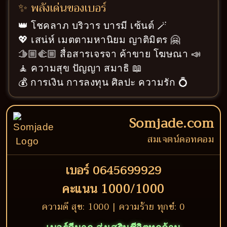
✨ พลังเด่นของเบอร์
👑 โชคลาภ บริวาร บารมี เซ้นต์ 🪄
💖 เสน่ห์ เมตตามหานิยม ญาติมิตร 🤗
🫱🏼‍🫲🏼 สื่อสารเจรจา ค้าขาย โฆษณา 📣
🧘 ความสุข ปัญญา สมาธิ 📖
💰 การเงิน การลงทุน ศิลปะ ความรัก 💍
Somjade.com
สมเจตน์ดอทคอม
เบอร์ 0645699929
คะแนน 1000/1000
ความดี สุข: 1000 | ความร้าย ทุกข์: 0