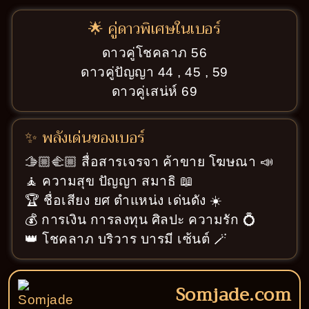
🌟 คู่ดาวพิเศษในเบอร์
ดาวคู่โชคลาภ 56
ดาวคู่ปัญญา 44 , 45 , 59
ดาวคู่เสน่ห์ 69
✨ พลังเด่นของเบอร์
🫱🏼‍🫲🏼 สื่อสารเจรจา ค้าขาย โฆษณา 📣
🧘 ความสุข ปัญญา สมาธิ 📖
🏆 ชื่อเสียง ยศ ตำแหน่ง เด่นดัง ☀️
💰 การเงิน การลงทุน ศิลปะ ความรัก 💍
👑 โชคลาภ บริวาร บารมี เซ้นต์ 🪄
Somjade.com