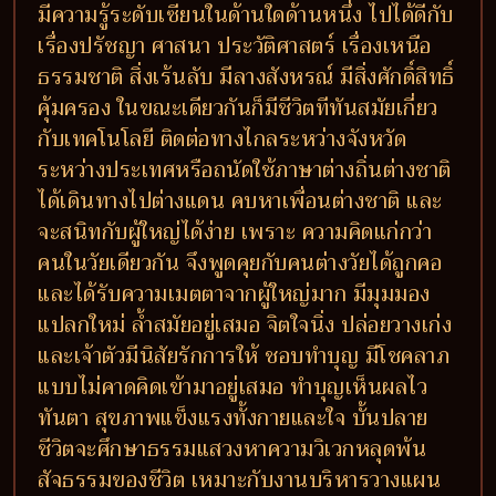
มีความรู้ระดับเซียนในด้านใดด้านหนึ่ง ไปได้ดีกับ
เรื่องปรัชญา ศาสนา ประวัติศาสตร์ เรื่องเหนือ
ธรรมชาติ สิ่งเร้นลับ มีลางสังหรณ์ มีสิ่งศักดิ์สิทธิ์
คุ้มครอง ในขณะเดียวกันก็มีชีวิตทีทันสมัยเกี่ยว
กับเทคโนโลยี ติดต่อทางไกลระหว่างจังหวัด
ระหว่างประเทศหรือถนัดใช้ภาษาต่างถิ่นต่างชาติ
ได้เดินทางไปต่างแดน คบหาเพื่อนต่างชาติ และ
จะสนิทกับผู้ใหญ่ได้ง่าย เพราะ ความคิดแก่กว่า
คนในวัยเดียวกัน จึงพูดคุยกับคนต่างวัยได้ถูกคอ
และได้รับความเมตตาจากผู้ใหญ่มาก มีมุมมอง
แปลกใหม่ ล้ำสมัยอยู่เสมอ จิตใจนิ่ง ปล่อยวางเก่ง
และเจ้าตัวมีนิสัยรักการให้ ชอบทำบุญ มีโชคลาภ
แบบไม่คาดคิดเข้ามาอยู่เสมอ ทำบุญเห็นผลไว
ทันตา สุขภาพแข็งแรงทั้งกายและใจ บั้นปลาย
ชีวิตจะศึกษาธรรมแสวงหาความวิเวกหลุดพ้น
สัจธรรมของชีวิต เหมาะกับงานบริหารวางแผน