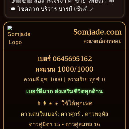
🫱🏼‍🫲🏼 สื่อสารเจรจา ค้าขาย โฆษณา 📣
👑 โชคลาภ บริวาร บารมี เซ้นต์ 🪄
Somjade.com
สมเจตน์ดอทคอม
เบอร์ 0645695162
คะแนน 1000/1000
ความดี สุข: 1000 | ความร้าย ทุกข์: 0
เบอร์ดีมาก ส่งเสริมชีวิตทุกด้าน
👨‍👩‍👧‍👦 ใช้ได้ทุกเพศ
ดาวเด่นในเบอร์: ดาวศุกร์ , ดาวพฤหัส
ดาวคู่มิตร 15 • ดาวคู่สมพล 16