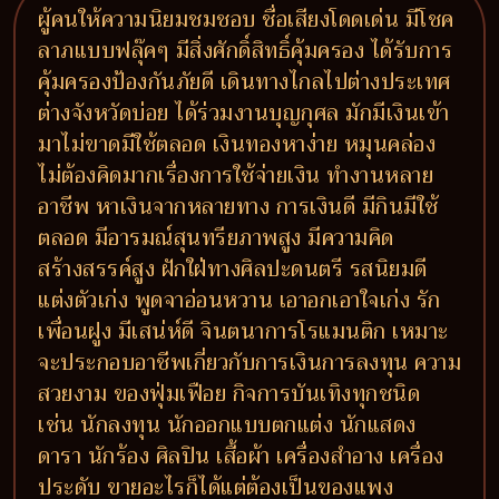
ผู้คนให้ความนิยมชมชอบ ชื่อเสียงโดดเด่น มีโชค
ลาภแบบฟลุ๊คๆ มีสิ่งศักดิ์สิทธิ์คุ้มครอง ได้รับการ
คุ้มครองป้องกันภัยดี เดินทางไกลไปต่างประเทศ
ต่างจังหวัดบ่อย ได้ร่วมงานบุญกุศล มักมีเงินเข้า
มาไม่ขาดมีใช้ตลอด เงินทองหาง่าย หมุนคล่อง
ไม่ต้องคิดมากเรื่องการใช้จ่ายเงิน ทำงานหลาย
อาชีพ หาเงินจากหลายทาง การเงินดี มีกินมีใช้
ตลอด มีอารมณ์สุนทรียภาพสูง มีความคิด
สร้างสรรค์สูง ฝักใฝ่ทางศิลปะดนตรี รสนิยมดี
แต่งตัวเก่ง พูดจาอ่อนหวาน เอาอกเอาใจเก่ง รัก
เพื่อนฝูง มีเสน่ห์ดี จินตนาการโรแมนติก เหมาะ
จะประกอบอาชีพเกี่ยวกับการเงินการลงทุน ความ
สวยงาม ของฟุ่มเฟือย กิจการบันเทิงทุกชนิด
เช่น นักลงทุน นักออกแบบตกแต่ง นักแสดง
ดารา นักร้อง ศิลปิน เสื้อผ้า เครื่องสำอาง เครื่อง
ประดับ ขายอะไรก็ได้แต่ต้องเป็นของแพง