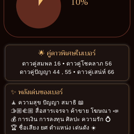
10%
🌟 คู่ดาวพิเศษในเบอร์
ดาวคู่สมพล 16 • ดาวคู่โชคลาภ 56
ดาวคู่ปัญญา 44 , 55 • ดาวคู่เสน่ห์ 66
✨ พลังเด่นของเบอร์
🧘 ความสุข ปัญญา สมาธิ 📖
🫱🏼‍🫲🏼 สื่อสารเจรจา ค้าขาย โฆษณา 📣
💰 การเงิน การลงทุน ศิลปะ ความรัก 💍
🏆 ชื่อเสียง ยศ ตำแหน่ง เด่นดัง ☀️