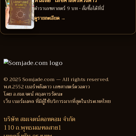
หนังสือ “เลขศาสตร์ดวงดาว”
ตำราเลขศาสตร์ 9 บท • สั่งซื้อได้ที่นี่
ดูรายละเอียด →
© 2025 Somjade.com — All rights reserved.
พ.ศ.2552 เบอร์พลังดาว เลขศาสตร์ดวงดาว
โดย อ.สมเจตน์ ศฤงคารรัตนะ
เว็บ เบอร์มงคล ที่มีผู้ใช้บริการมากที่สุดในประเทศไทย
บริษัท สมเจตน์ดอทคอม จำกัด
110 ถ.พุทธมณฑลสาย1