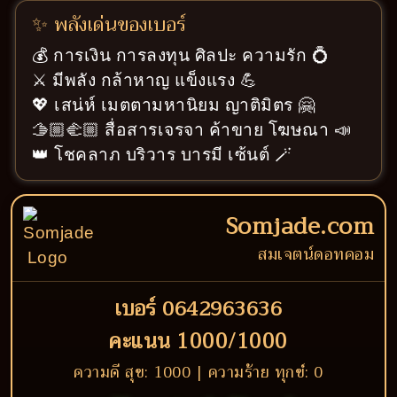
✨ พลังเด่นของเบอร์
💰 การเงิน การลงทุน ศิลปะ ความรัก 💍
⚔️ มีพลัง กล้าหาญ แข็งแรง 💪
💖 เสน่ห์ เมตตามหานิยม ญาติมิตร 🤗
🫱🏼‍🫲🏼 สื่อสารเจรจา ค้าขาย โฆษณา 📣
👑 โชคลาภ บริวาร บารมี เซ้นต์ 🪄
Somjade.com
สมเจตน์ดอทคอม
เบอร์ 0642963636
คะแนน 1000/1000
ความดี สุข: 1000 | ความร้าย ทุกข์: 0