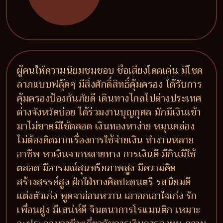
ผู้คนให้ความนิยมชมชอบ ชื่อเสียงโดดเด่น มีโชค
ลาภแบบฟลุ๊คๆ มีสิ่งศักดิ์สิทธิ์คุ้มครอง ได้รับการ
คุ้มครองป้องกันภัยดี เดินทางไกลไปต่างประเทศ
ต่างจังหวัดบ่อย ได้ร่วมงานบุญกุศล มักมีเงินเข้า
มาไม่ขาดมีใช้ตลอด เงินทองหาง่าย หมุนคล่อง
ไม่ต้องคิดมากเรื่องการใช้จ่ายเงิน ทำงานหลาย
อาชีพ หาเงินจากหลายทาง การเงินดี มีกินมีใช้
ตลอด มีอารมณ์สุนทรียภาพสูง มีความคิด
สร้างสรรค์สูง ฝักใฝ่ทางศิลปะดนตรี รสนิยมดี
แต่งตัวเก่ง พูดจาอ่อนหวาน เอาอกเอาใจเก่ง รัก
เพื่อนฝูง มีเสน่ห์ดี จินตนาการโรแมนติก เหมาะ