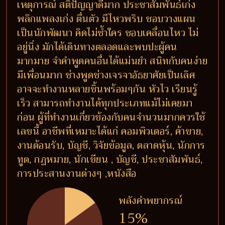
เหตุการณ์ สติปัญญาดีมาก ประชาสัมพันธ์เก่ง
พลิกแพลงเก่ง ตื่นตัว มีไหวพริบ ชอบวางแผน
เป็นนักพัฒนา คิดไม่ซ้ำใคร ชอบเคลื่อนไหว ไม่
อยู่นิ่ง มักได้เดินทางตลอดและพบปะผู้คน
มากมาย จำคำพูดคนอื่นได้แม่นยำ สนิทกับคนง่าย
มีเพื่อนมาก ช่างพูดช่างเจรจาอัธยาศัยเป็นเลิศ
อาจจะทำงานหลายชิ้นพร้อมๆกัน หัวไว เรียนรู้
เร็ว สามารถทำงานได้ทุกประเภทแม้ไม่เคยมา
ก่อน ผู้ที่ทำงานเกี่ยวข้องกับคนจำนวนมากควรใช้
เลขนี้ อาชีพที่เหมาะได้แก่ คอมพิวเตอร์, ค้าขาย,
งานต้อนรับ, บัญชี, วิจัยข้อมูล, ตลาดหุ้น, นักการ
ทูต, กฏหมาย, นักเขียน , บัญชี, ประชาสัมพันธ์,
การประสานงานต่างๆ ,หนังสือ
พลังคำพยากรณ์
15%