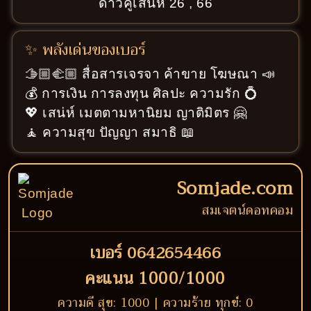
ดาวคู่เสน่ห์ 26 , 66
✨ พลังเด่นของเบอร์
🫱🏼‍🫲🏼 สื่อสารเจรจา ค้าขาย โฆษณา 📣
💰 การเงิน การลงทุน ศิลปะ ความรัก 💍
💖 เสน่ห์ เมตตามหานิยม ญาติมิตร 🤗
🧘 ความสุข ปัญญา สมาธิ 📖
Somjade.com
สมเจตน์ดอทคอม
เบอร์ 0642654466
คะแนน 1000/1000
ความดี สุข: 1000 | ความร้าย ทุกข์: 0