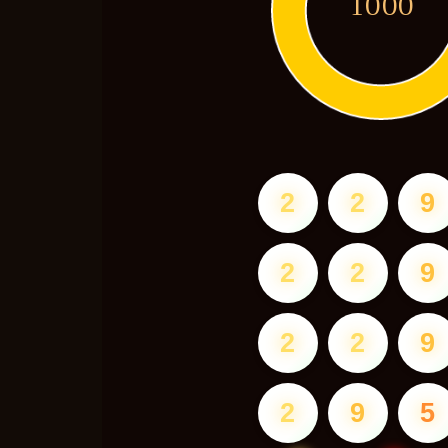
1000
2
2
9
2
2
9
2
2
9
2
9
5