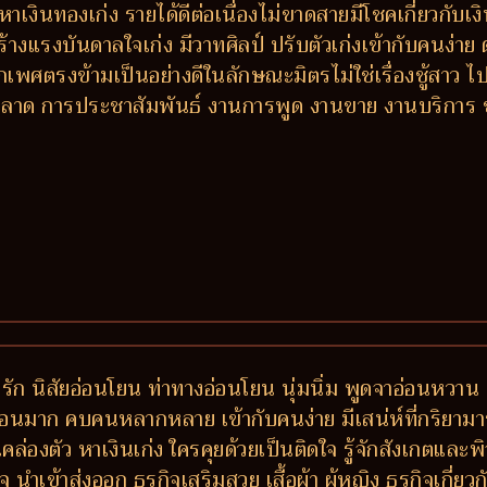
หาเงินทองเก่ง รายได้ดีต่อเนื่องไม่ขาดสายมีโชคเกี่ยวกับเงิ
ร้างแรงบันดาลใจเก่ง มีวาทศิลป์ ปรับตัวเก่งเข้ากับคนง่
เพศตรงข้ามเป็นอย่างดีในลักษณะมิตรไม่ใช่เรื่องชู้สาว ไปไ
การตลาด การประชาสัมพันธ์ งานการพูด งานขาย งานบริกา
ัก นิสัยอ่อนโยน ท่าทางอ่อนโยน นุ่มนิ่ม พูดจาอ่อนหวาน ช่า
พื่อนมาก คบคนหลากหลาย เข้ากับคนง่าย มีเสน่ห์ที่กริยามา
องตัว หาเงินเก่ง ใครคุยด้วยเป็นติดใจ รู้จักสังเกตและพิ
 นำเข้าส่งออก ธุรกิจเสริมสวย เสื้อผ้า ผู้หญิง ธุรกิจเกี่