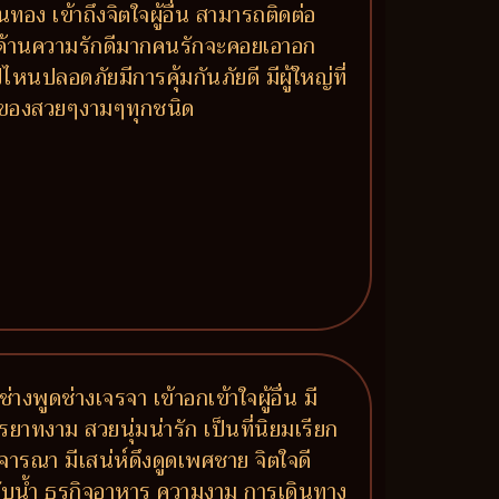
นทอง เข้าถึงจิตใจผู้อื่น สามารถติดต่อ
าย ด้านความรักดีมากคนรักจะคอยเอาอก
หนปลอดภัยมีการคุ้มกันภัยดี มีผู้ใหญ่ที่
ร ของสวยๆงามๆทุกชนิด
งพูดช่างเจรจา เข้าอกเข้าใจผู้อื่น มี
รยาทงาม สวยนุ่มน่ารัก เป็นที่นิยมเรียก
จารณา มีเสน่ห์ดึงดูดเพศชาย จิตใจดี
ยวกับน้ำ ธุรกิจอาหาร ความงาม การเดินทาง