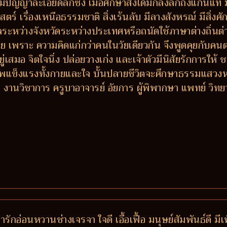
มีปัญญาละเอียดลึกซึ้ง เมื่อศึกษาสิ่งใดมักลงลึกถึงแก่นแท้
ร์ เรื่องเหนือธรรมชาติ สิ่งเร้นลับ มีลางสังหรณ์ มีสิ่งศักด
กลระหว่างจังหวัดระหว่างประเทศหรือถนัดใช้ภาษาต่างถิ่นต
ง่าย เพราะ ความคิดแก่กว่าคนในวัยเดียวกัน จึงพูดคุยกับค
ยู่เสมอ จิตใจนิ่ง ปล่อยวางเก่ง และเจ้าตัวมีนิสัยรักการใ
าพแข็งแรงทั้งกายและใจ บั้นปลายชีวิตจะศึกษาธรรมแสวง
วิชาการ ครูบาอาจารย์ อัยการ ผู้พิพากษา แพทย์ วิทยากร ผู
่ารักอ่อนหวานช่างเจรจา ใจดี เอื้อเฟื้อ มนุษย์สัมพันธ์ดี 