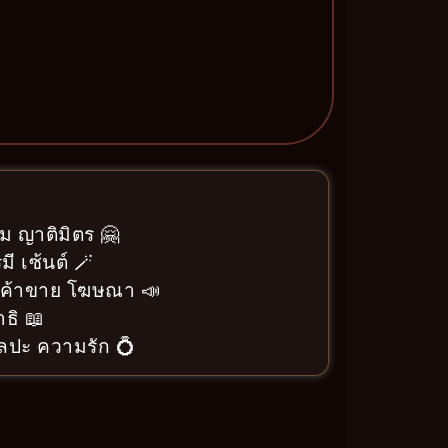
ม ญาติมิตร 🤗
ี เซ้นต์ 🪄
า ค้าขาย โฆษณา 📣
ธิ 📖
ิลปะ ความรัก 💍