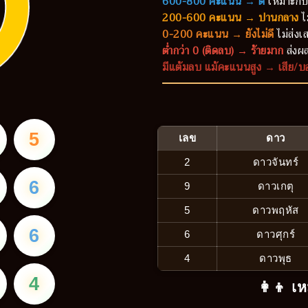
600-800 คะแนน → ดี
เหมาะกับ
200-600 คะแนน → ปานกลาง
ไ
0-200 คะแนน → ยังไม่ดี
ไม่ส่งเส
ต่ำกว่า 0 (ติดลบ) → ร้ายมาก
ส่งผล
มีแต้มลบ แม้คะแนนสูง → เสีย/บ
5
เลข
ดาว
2
ดาวจันทร์
6
9
ดาวเกตุ
5
ดาวพฤหัส
6
6
ดาวศุกร์
4
ดาวพุธ
4
👩‍👦 เห