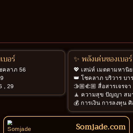
นเบอร์
✨ พลังเด่นของเบอร์
่โชคลาภ 56
💖 เสน่ห์ เมตตามหานิย
59
👑 โชคลาภ บริวาร บารม
6 , 29
🫱🏼‍🫲🏼 สื่อสารเจรจ
🧘 ความสุข ปัญญา สมา
💰 การเงิน การลงทุน ศ
Somjade.com