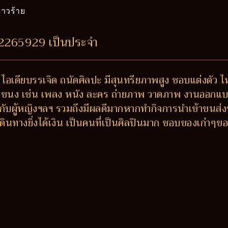
าวร้าย
42265929 เป็นประจำ
 ไอเดียบรรเจิด ถนัดศิลปะ มีสุนทรียภาพสูง ชอบแต่งตัว ไ
กแขนง เช่น เพลง หนัง ละคร ถ่ายภาพ วาดภาพ งานออกแบบ-ต
วกับผู้หญิงฯลฯ รวมถึงมีผลดีมากหากทำกิจการนำเข้าขนส่ง
งเดินทางยิ่งได้เงิน เป็นคนที่เป็นศิลปินมาก ชอบของเก่าๆข