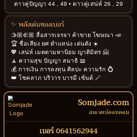
ดาวคู่ปัญญา 44 , 49 • ดาวคู่เสน่ห์ 26 , 29
✨ พลังเด่นของเบอร์
🫱🏼‍🫲🏼 สื่อสารเจรจา ค้าขาย โฆษณา 📣
🏆 ชื่อเสียง ยศ ตำแหน่ง เด่นดัง ☀️
💖 เสน่ห์ เมตตามหานิยม ญาติมิตร 🤗
🧘 ความสุข ปัญญา สมาธิ 📖
💰 การเงิน การลงทุน ศิลปะ ความรัก 💍
👑 โชคลาภ บริวาร บารมี เซ้นต์ 🪄
Somjade.com
สมเจตน์ดอทคอม
เบอร์ 0641562944