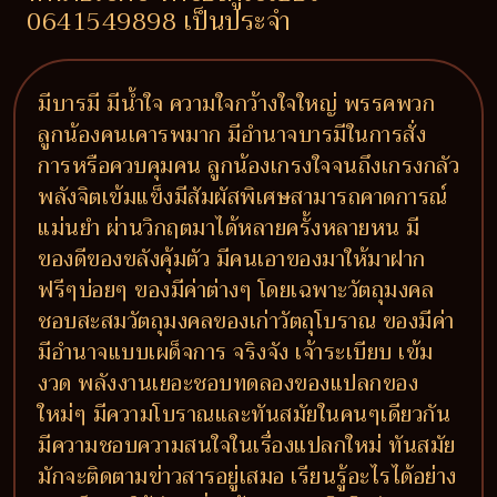
0641549898 เป็นประจำ
มีบารมี มีน้ำใจ ความใจกว้างใจใหญ่ พรรคพวก
ลูกน้องคนเคารพมาก มีอำนาจบารมีในการสั่ง
การหรือควบคุมคน ลูกน้องเกรงใจจนถึงเกรงกลัว
พลังจิตเข้มแข็งมีสัมผัสพิเศษสามารถคาดการณ์
แม่นยำ ผ่านวิกฤตมาได้หลายครั้งหลายหน มี
ของดีของขลังคุ้มตัว มีคนเอาของมาให้มาฝาก
ฟรีๆบ่อยๆ ของมีค่าต่างๆ โดยเฉพาะวัตถุมงคล
ชอบสะสมวัตถุมงคลของเก่าวัตถุโบราณ ของมีค่า
มีอำนาจแบบเผด็จการ จริงจัง เจ้าระเบียบ เข้ม
งวด พลังงานเยอะชอบทดลองของแปลกของ
ใหม่ๆ มีความโบราณและทันสมัยในคนๆเดียวกัน
มีความชอบความสนใจในเรื่องแปลกใหม่ ทันสมัย
มักจะติดตามข่าวสารอยู่เสมอ เรียนรู้อะไรได้อย่าง