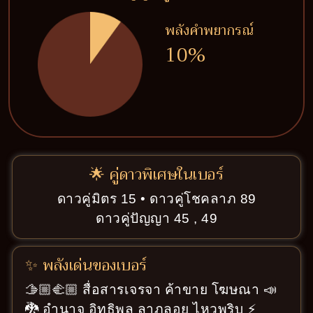
พลังคำพยากรณ์
10%
🌟 คู่ดาวพิเศษในเบอร์
ดาวคู่มิตร 15 • ดาวคู่โชคลาภ 89
ดาวคู่ปัญญา 45 , 49
✨ พลังเด่นของเบอร์
🫱🏼‍🫲🏼 สื่อสารเจรจา ค้าขาย โฆษณา 📣
🐉 อำนาจ อิทธิพล ลาภลอย ไหวพริบ ⚡