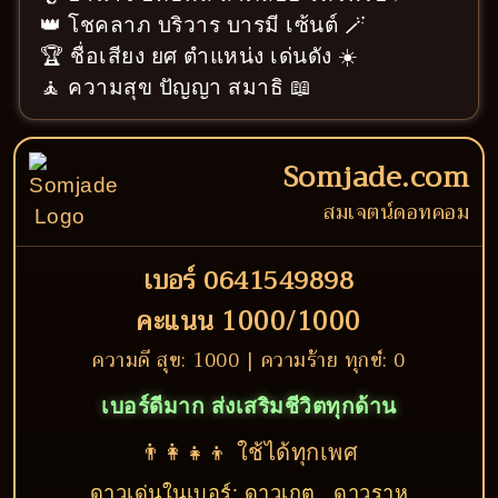
👑 โชคลาภ บริวาร บารมี เซ้นต์ 🪄
🏆 ชื่อเสียง ยศ ตำแหน่ง เด่นดัง ☀️
🧘 ความสุข ปัญญา สมาธิ 📖
Somjade.com
สมเจตน์ดอทคอม
เบอร์ 0641549898
คะแนน 1000/1000
ความดี สุข: 1000 | ความร้าย ทุกข์: 0
เบอร์ดีมาก ส่งเสริมชีวิตทุกด้าน
👨‍👩‍👧‍👦 ใช้ได้ทุกเพศ
ดาวเด่นในเบอร์: ดาวเกตุ , ดาวราหู