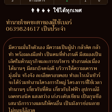
3
ดาวอังคาร
1
1
0
👨‍👩‍👧‍👦 ใช้ได้ทุกเพศ
ทำนายโชคชะตาของผู้ใช้เบอร์
0639824617 เป็นประจำ
มีความมั่นใจตัวเอง มีความเป็นผู้นำ กล้าคิด กล้า
ทำ พร้อมลงมือทำ เป็นคนที่ทำงานดี มีสมองเป็น
เลิศในด้านธุรกิจและการบริหาร ทำงานต่อเนื่อง
ได้นานๆ มีสมาธิจดจ่อดี บริวารให้ความเคารพ
มุ่งมั่น จริงจัง ละเอียดรอบคอบ ทำอะไรเน้นชัวร์
จะได้ร่วมทำงานโครงการใหญ่ โครงการที่ใช้เวลา
ทำนานๆ เกี่ยวกับที่ดิน เกี่ยวกับไฟฟ้า อุปกรณ์อี
เลคทรอนิค แสงสว่าง เก่งระดับเซียน เป็นกุนซือ
เสนาธิการวางแผนให้คนอื่น เป็นมังกรซ่อนลาย
ไม่ชอบโอ้อวด