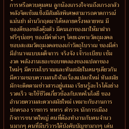
การหรือควบคุมคน ลูกน้องเกรงใจจนถึงเกรงกลัว
พลังจิตเข้มแข็งมีสัมผัสพิเศษสามารถคาดการณ์
แม่นยำ ผ่านวิกฤตมาได้หลายครั้งหลายหน มี
ของดีของขลังคุ้มตัว มีคนเอาของมาให้มาฝาก
ฟรีๆบ่อยๆ ของมีค่าต่างๆ โดยเฉพาะวัตถุมงคล
ชอบสะสมวัตถุมงคลของเก่าวัตถุโบราณ ของมีค่า
มีอำนาจแบบเผด็จการ จริงจัง เจ้าระเบียบ เข้ม
งวด พลังงานเยอะชอบทดลองของแปลกของ
ใหม่ๆ มีความโบราณและทันสมัยในคนๆเดียวกัน
มีความชอบความสนใจในเรื่องแปลกใหม่ ทันสมัย
มักจะติดตามข่าวสารอยู่เสมอ เรียนรู้อะไรได้อย่าง
รวดเร็ว จะใช้ชีวิตเกี่ยวข้องกับเทคโนโลยี ของ
อำนวยความสะดวกสมัยใหม่ เหมาะกับงานการ
ปกครอง ราชการ ทหาร ตำรวจ นักการเมือง
กิจการขนาดใหญ่ คนที่ต้องทำงานกับคนจำนว
นมากๆ คนที่มีบริวารใต้บังคับบัญชามากๆ เด่น