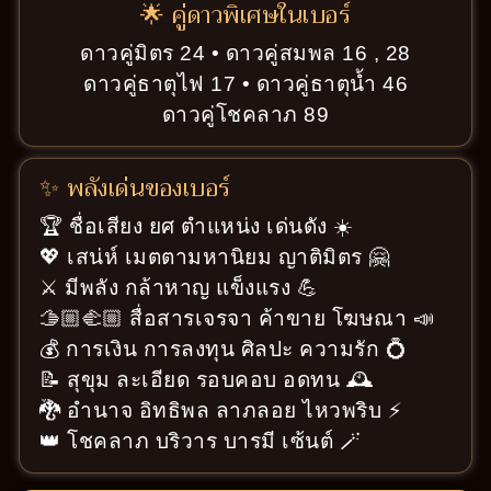
🌟 คู่ดาวพิเศษในเบอร์
ดาวคู่มิตร 24 • ดาวคู่สมพล 16 , 28
ดาวคู่ธาตุไฟ 17 • ดาวคู่ธาตุน้ำ 46
ดาวคู่โชคลาภ 89
✨ พลังเด่นของเบอร์
🏆 ชื่อเสียง ยศ ตำแหน่ง เด่นดัง ☀️
💖 เสน่ห์ เมตตามหานิยม ญาติมิตร 🤗
⚔️ มีพลัง กล้าหาญ แข็งแรง 💪
🫱🏼‍🫲🏼 สื่อสารเจรจา ค้าขาย โฆษณา 📣
💰 การเงิน การลงทุน ศิลปะ ความรัก 💍
📝 สุขุม ละเอียด รอบคอบ อดทน 🕰️
🐉 อำนาจ อิทธิพล ลาภลอย ไหวพริบ ⚡
👑 โชคลาภ บริวาร บารมี เซ้นต์ 🪄