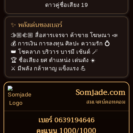
ดาวคู่ชื่อเสียง 19
✨ พลังเด่นของเบอร์
🫱🏼‍🫲🏼 สื่อสารเจรจา ค้าขาย โฆษณา 📣
💰 การเงิน การลงทุน ศิลปะ ความรัก 💍
👑 โชคลาภ บริวาร บารมี เซ้นต์ 🪄
🏆 ชื่อเสียง ยศ ตำแหน่ง เด่นดัง ☀️
⚔️ มีพลัง กล้าหาญ แข็งแรง 💪
Somjade.com
สมเจตน์ดอทคอม
เบอร์ 0639194646
คะแนน 1000/1000